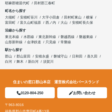
耶麻郡猪苗代町
田村郡三春町
町名から探す
大槻町
安積町笹川
大字小田倉
田村町東山
横塚
富田町
富久山町福原
西ノ内
大山
安積町長久保
沿線から探す
東北本線
水郡線
東北新幹線
磐越西線
磐越東線
山形新幹線
会津鉄道
只見線
常磐線
駅から探す
郡山
郡山富田
安積永盛
磐城守山
日和田
喜久田
白河
舞木
新白河
須賀川
住まいの窓口郡山本店 運営株式会社バースランド
0120-804-250
お問い合わせ
〒963-8016
福島県郡山市豊田町4番13号