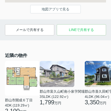
地図アプリで見る
メールで共有する
LINEで共有する
近隣の物件
郡山市富久山町南小泉字関場
郡山市喜久田町
3SLDK (122.92㎡)
4LDK (96.04㎡)
郡山市開成６丁目
1,799
3,350
万円
万円
4DK (119.29㎡)
2,100