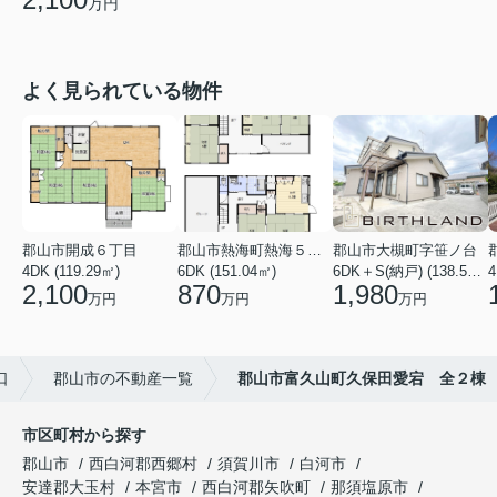
万円
よく見られている物件
郡山市開成６丁目
郡山市熱海町熱海５丁目
郡山市大槻町字笹ノ台
4DK (119.29㎡)
6DK (151.04㎡)
6DK＋S(納戸) (138.55㎡)
4
2,100
870
1,980
万円
万円
万円
口
郡山市の不動産一覧
郡山市富久山町久保田愛宕 全２棟
市区町村から探す
郡山市
西白河郡西郷村
須賀川市
白河市
安達郡大玉村
本宮市
西白河郡矢吹町
那須塩原市