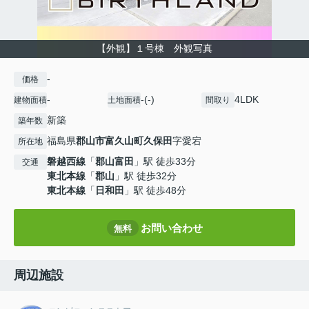
【外観】１号棟 外観写真
-
価格
-
-(-)
4LDK
建物面積
土地面積
間取り
新築
築年数
福島県
郡山市
富久山町久保田
字愛宕
所在地
磐越西線
「
郡山富田
」駅 徒歩33分
交通
東北本線
「
郡山
」駅 徒歩32分
東北本線
「
日和田
」駅 徒歩48分
お問い合わせ
無料
周辺施設