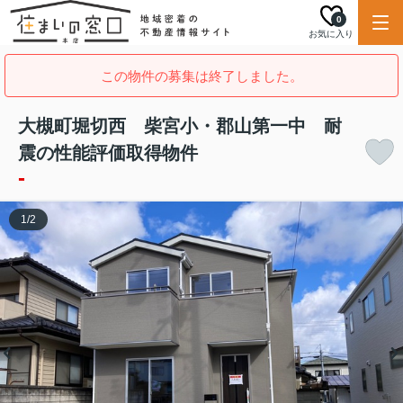
0
お気に入り
この物件の募集は終了しました。
大槻町堀切西 柴宮小・郡山第一中 耐
震の性能評価取得物件
-
1
/
2