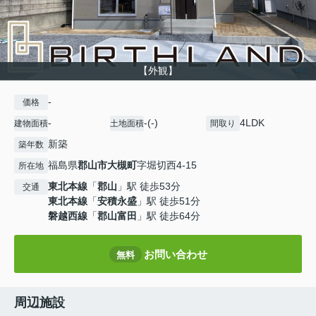
【外観】
-
価格
-
-(-)
4LDK
建物面積
土地面積
間取り
新築
築年数
福島県
郡山市
大槻町
字堀切西4-15
所在地
東北本線
「
郡山
」駅 徒歩53分
交通
東北本線
「
安積永盛
」駅 徒歩51分
磐越西線
「
郡山富田
」駅 徒歩64分
お問い合わせ
無料
周辺施設