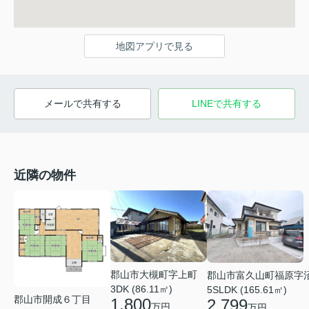
地図アプリで見る
メールで共有する
LINEで共有する
近隣の物件
郡山市大槻町字上町
郡山市富久山町福原字
3DK (86.11㎡)
5SLDK (165.61㎡)
郡山市開成６丁目
1,800
2,799
万円
万円