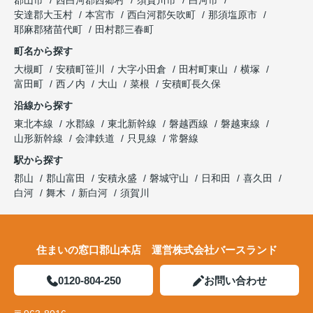
郡山市
西白河郡西郷村
須賀川市
白河市
安達郡大玉村
本宮市
西白河郡矢吹町
那須塩原市
耶麻郡猪苗代町
田村郡三春町
町名から探す
大槻町
安積町笹川
大字小田倉
田村町東山
横塚
富田町
西ノ内
大山
菜根
安積町長久保
沿線から探す
東北本線
水郡線
東北新幹線
磐越西線
磐越東線
山形新幹線
会津鉄道
只見線
常磐線
駅から探す
郡山
郡山富田
安積永盛
磐城守山
日和田
喜久田
白河
舞木
新白河
須賀川
住まいの窓口郡山本店 運営株式会社バースランド
0120-804-250
お問い合わせ