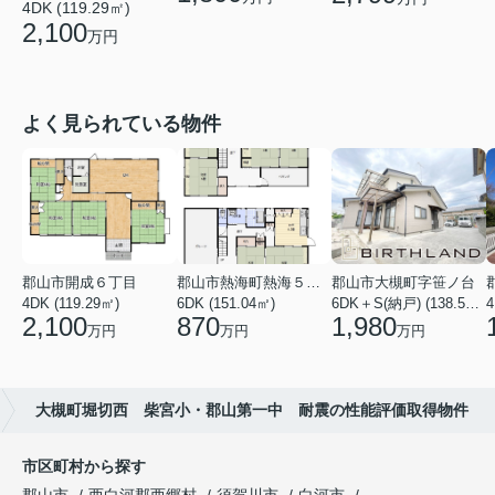
4DK (119.29㎡)
2,100
万円
よく見られている物件
郡山市開成６丁目
郡山市熱海町熱海５丁目
郡山市大槻町字笹ノ台
4DK (119.29㎡)
6DK (151.04㎡)
6DK＋S(納戸) (138.55㎡)
4
2,100
870
1,980
万円
万円
万円
大槻町堀切西 柴宮小・郡山第一中 耐震の性能評価取得物件
市区町村から探す