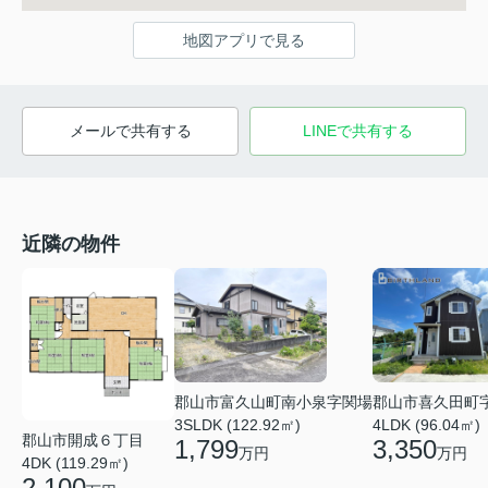
地図アプリで見る
メールで共有する
LINEで共有する
近隣の物件
郡山市富久山町南小泉字関場
郡山市喜久田町
3SLDK (122.92㎡)
4LDK (96.04㎡)
郡山市開成６丁目
1,799
3,350
万円
万円
4DK (119.29㎡)
2,100