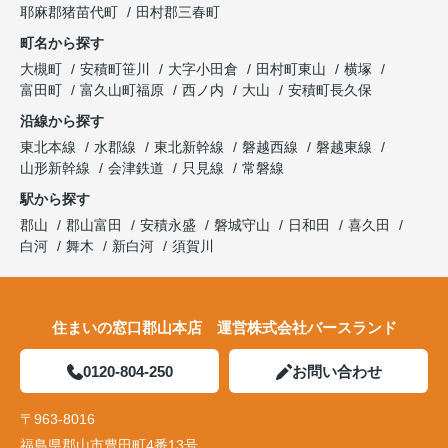
耶麻郡猪苗代町
田村郡三春町
町名から探す
大槻町
安積町笹川
大字小田倉
田村町東山
横塚
富田町
富久山町福原
西ノ内
大山
安積町長久保
沿線から探す
東北本線
水郡線
東北新幹線
磐越西線
磐越東線
山形新幹線
会津鉄道
只見線
常磐線
駅から探す
郡山
郡山富田
安積永盛
磐城守山
日和田
喜久田
白河
舞木
新白河
須賀川
住まいの窓口郡山本店 運営株式会社バースランド
0120-804-250
お問い合わせ
〒963-8016
福島県郡山市豊田町4番13号