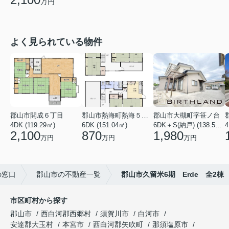
万円
よく見られている物件
郡山市開成６丁目
郡山市熱海町熱海５丁目
郡山市大槻町字笹ノ台
4DK (119.29㎡)
6DK (151.04㎡)
6DK＋S(納戸) (138.55㎡)
4
2,100
870
1,980
万円
万円
万円
の窓口
郡山市の不動産一覧
郡山市久留米6期 Erde 全2棟
市区町村から探す
郡山市
西白河郡西郷村
須賀川市
白河市
安達郡大玉村
本宮市
西白河郡矢吹町
那須塩原市