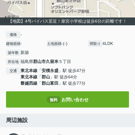
【地図】4号バイパス至近！柴宮小学校は徒歩6分の距離です！
-
価格
-
-(-)
4LDK
建物面積
土地面積
間取り
新築
築年数
福島県
郡山市
久留米
５丁目
所在地
東北本線
「
安積永盛
」駅 徒歩47分
交通
東北本線
「
郡山
」駅 徒歩64分
磐越西線
「
郡山富田
」駅 徒歩77分
お問い合わせ
無料
周辺施設