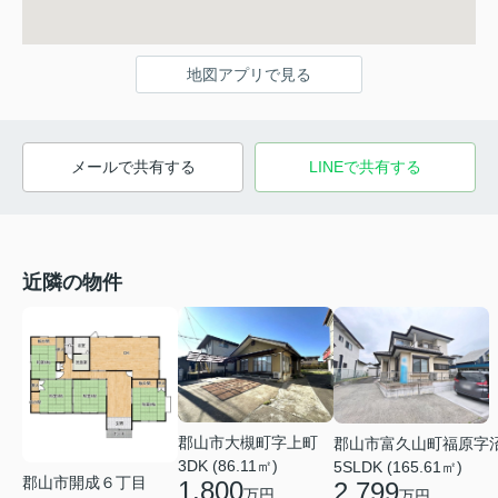
地図アプリで見る
メールで共有する
LINEで共有する
近隣の物件
郡山市大槻町字上町
郡山市富久山町福原字
3DK (86.11㎡)
5SLDK (165.61㎡)
郡山市開成６丁目
1,800
2,799
万円
万円