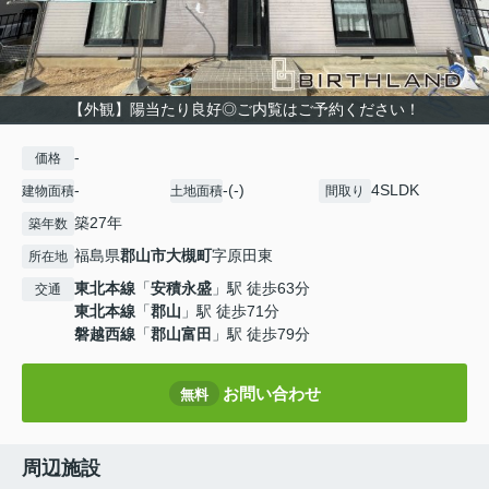
【外観】陽当たり良好◎ご内覧はご予約ください！
-
価格
-
-(-)
4SLDK
建物面積
土地面積
間取り
築27年
築年数
福島県
郡山市
大槻町
字原田東
所在地
東北本線
「
安積永盛
」駅 徒歩63分
交通
東北本線
「
郡山
」駅 徒歩71分
磐越西線
「
郡山富田
」駅 徒歩79分
お問い合わせ
無料
周辺施設