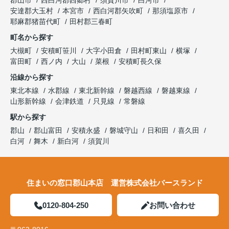
郡山市
西白河郡西郷村
須賀川市
白河市
安達郡大玉村
本宮市
西白河郡矢吹町
那須塩原市
耶麻郡猪苗代町
田村郡三春町
町名から探す
大槻町
安積町笹川
大字小田倉
田村町東山
横塚
富田町
西ノ内
大山
菜根
安積町長久保
沿線から探す
東北本線
水郡線
東北新幹線
磐越西線
磐越東線
山形新幹線
会津鉄道
只見線
常磐線
駅から探す
郡山
郡山富田
安積永盛
磐城守山
日和田
喜久田
白河
舞木
新白河
須賀川
住まいの窓口郡山本店 運営株式会社バースランド
0120-804-250
お問い合わせ