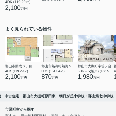
4DK (119.29㎡)
2,100
万円
よく見られている物件
郡山市開成６丁目
郡山市熱海町熱海５丁目
郡山市大槻町字笹ノ台
4DK (119.29㎡)
6DK (151.04㎡)
6DK＋S(納戸) (138.55㎡)
4
2,100
870
1,980
万円
万円
万円
建・中古住宅 郡山市大槻町原田東 朝日が丘小学校・郡山第七中学校
市区町村から探す