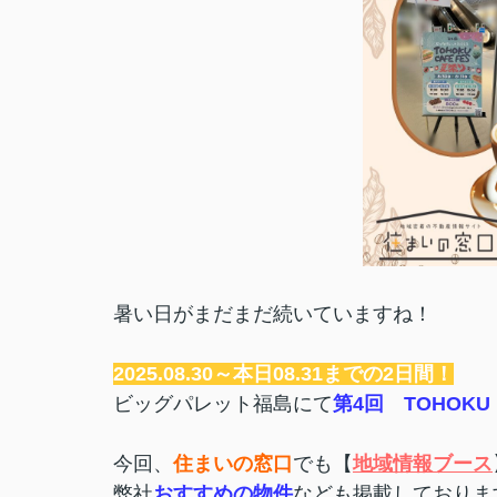
暑い日がまだまだ続いていますね！
2025.08.30～本日08.31までの2日間！
ビッグパレット福島にて
第4回 TOHOKU
今回、
住まいの窓口
でも【
地域情報ブース
弊社
おすすめの物件
なども掲載しておりま