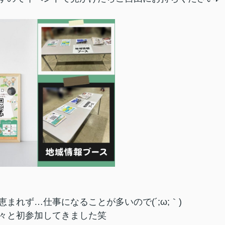
れず…仕事になることが多いので(´;ω;｀)
々と初参加してきました笑