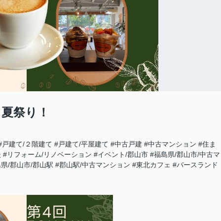
S 夏祭り！
#戸建て/２階建て
#戸建て/平屋建て
#中古戸建
#中古マンション
#住ま
談
#リフォーム/リノベーション
#イベント/郡山市
#福島県/郡山市/中古マ
島県/郡山市/郡山駅
#郡山駅/中古マンション
#東北カフェ
#バースランド