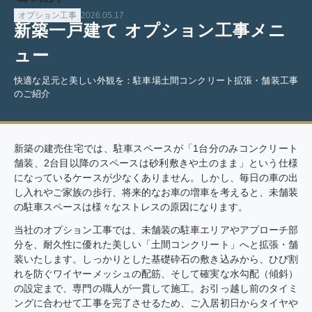
オプション工事
2026.05.17
新築一戸建て オプション工事メニ
ュー
快適な足元と美しい外観を：駐車場土間コンクリート拡張・舗装工事
のご紹介
新築の建売住宅では、駐車スペースが「1台分のみコンクリート
舗装、2台目以降のスペースは砂利敷きや土のまま」という仕様
になっているケースが少なくありません。しかし、毎日の車の出
し入れやご家族の歩行、将来的なお車の増車を考えると、未舗装
の駐車スペースは様々なストレスの原因になります。
当社のオプション工事では、未舗装の駐車エリアやアプローチ部
分を、耐久性に優れた美しい「土間コンクリート」へと拡張・舗
装いたします。しっかりとした基礎砕石の敷き込みから、ひび割
れを防ぐワイヤーメッシュの配筋、そして確実な水勾配（傾斜）
の設定まで、専門の職人が一貫して施工。お引っ越し前のタイミ
ングに合わせて工事を完了させるため、ご入居初日からタイヤや