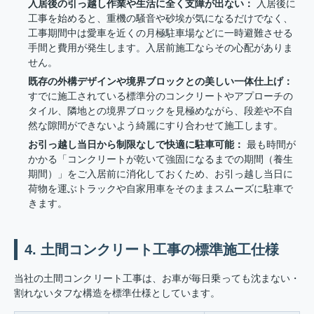
入居後の引っ越し作業や生活に全く支障が出ない：
入居後に
工事を始めると、重機の騒音や砂埃が気になるだけでなく、
工事期間中は愛車を近くの月極駐車場などに一時避難させる
手間と費用が発生します。入居前施工ならその心配がありま
せん。
既存の外構デザインや境界ブロックとの美しい一体仕上げ：
すでに施工されている標準分のコンクリートやアプローチの
タイル、隣地との境界ブロックを見極めながら、段差や不自
然な隙間ができないよう綺麗にすり合わせて施工します。
お引っ越し当日から制限なしで快適に駐車可能：
最も時間が
かかる「コンクリートが乾いて強固になるまでの期間（養生
期間）」をご入居前に消化しておくため、お引っ越し当日に
荷物を運ぶトラックや自家用車をそのままスムーズに駐車で
きます。
4. 土間コンクリート工事の標準施工仕様
当社の土間コンクリート工事は、お車が毎日乗っても沈まない・
割れないタフな構造を標準仕様としています。