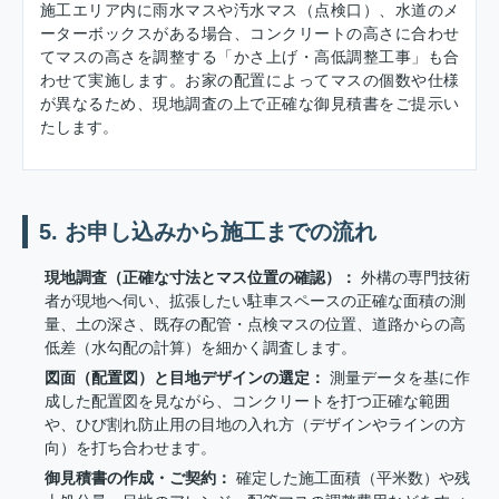
施工エリア内に雨水マスや汚水マス（点検口）、水道のメ
ーターボックスがある場合、コンクリートの高さに合わせ
てマスの高さを調整する「かさ上げ・高低調整工事」も合
わせて実施します。お家の配置によってマスの個数や仕様
が異なるため、現地調査の上で正確な御見積書をご提示い
たします。
5. お申し込みから施工までの流れ
現地調査（正確な寸法とマス位置の確認）：
外構の専門技術
者が現地へ伺い、拡張したい駐車スペースの正確な面積の測
量、土の深さ、既存の配管・点検マスの位置、道路からの高
低差（水勾配の計算）を細かく調査します。
図面（配置図）と目地デザインの選定：
測量データを基に作
成した配置図を見ながら、コンクリートを打つ正確な範囲
や、ひび割れ防止用の目地の入れ方（デザインやラインの方
向）を打ち合わせます。
御見積書の作成・ご契約：
確定した施工面積（平米数）や残