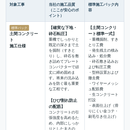
対象工事
当社の施工品質
標準施工パック内
（ここが安心のポ
容
イント）
【確実な下地・
【土間コンクリ
標準パック
砕石転圧】
ート標準一式】
土間コンクリー
重機でしっかりと
・重機掘削、すき
ト
既定の深さまで土
とり工費
施工仕様
を掘削（すきと
・発生残土の積み
り）し、砕石を敷
込み・処分費
き詰めてプレート
・砕石敷き込みお
コンパクターで頑
よび転圧工費
丈に締め固めま
・型枠設置および
す。将来の沈み込
撤去費
みを防ぐ最も重要
・ワイヤーメッシ
な工程です。
ュ配筋費
・生コンクリート
【ひび割れ防止
打設
・表面仕上げ（滑
の配筋】
りにくい金コテ・
コンクリートの引
刷毛引き仕上げ）
張強度を高めるた
め、内部にしっか
りとした太さの