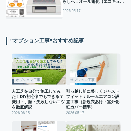
らしへ：オール電化（エコキュー
ト・IH）切替工事のご紹介
2026.05.17
”オプション工事”おすすめ記事
オプション工事
オプション工事
人工芝を自分で施工してみ
引っ越し前に美しくジャスト
た！DIY初心者でもできる？
フィット：ルームエアコン設
費用・手順・失敗しないコツ
置工事（新規穴あけ・室外化
を徹底解説
粧カバー標準）
2026.06.15
2026.05.17