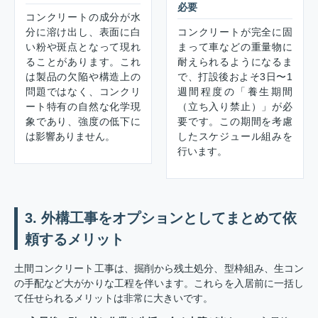
必要
コンクリートの成分が水
分に溶け出し、表面に白
コンクリートが完全に固
い粉や斑点となって現れ
まって車などの重量物に
ることがあります。これ
耐えられるようになるま
は製品の欠陥や構造上の
で、打設後およそ3日〜1
問題ではなく、コンクリ
週間程度の「養生期間
ート特有の自然な化学現
（立ち入り禁止）」が必
象であり、強度の低下に
要です。この期間を考慮
は影響ありません。
したスケジュール組みを
行います。
3. 外構工事をオプションとしてまとめて依
頼するメリット
土間コンクリート工事は、掘削から残土処分、型枠組み、生コン
の手配など大がかりな工程を伴います。これらを入居前に一括し
て任せられるメリットは非常に大きいです。