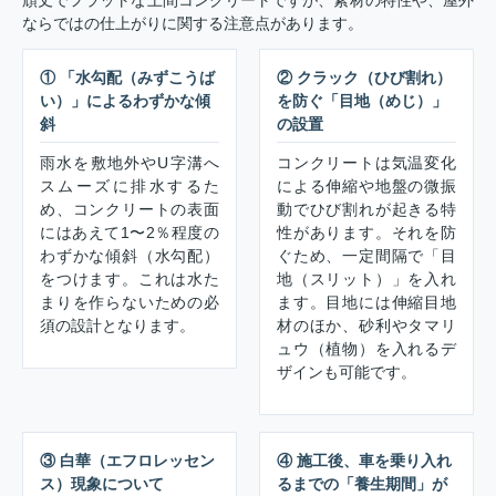
ならではの仕上がりに関する注意点があります。
① 「水勾配（みずこうば
② クラック（ひび割れ）
い）」によるわずかな傾
を防ぐ「目地（めじ）」
斜
の設置
雨水を敷地外やU字溝へ
コンクリートは気温変化
スムーズに排水するた
による伸縮や地盤の微振
め、コンクリートの表面
動でひび割れが起きる特
にはあえて1〜2％程度の
性があります。それを防
わずかな傾斜（水勾配）
ぐため、一定間隔で「目
をつけます。これは水た
地（スリット）」を入れ
まりを作らないための必
ます。目地には伸縮目地
須の設計となります。
材のほか、砂利やタマリ
ュウ（植物）を入れるデ
ザインも可能です。
③ 白華（エフロレッセン
④ 施工後、車を乗り入れ
ス）現象について
るまでの「養生期間」が