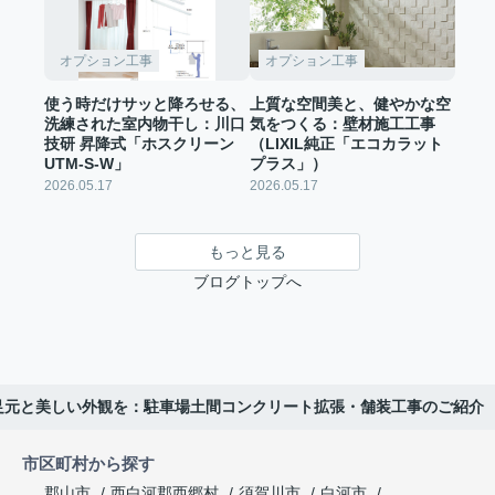
オプション工事
オプション工事
使う時だけサッと降ろせる、
上質な空間美と、健やかな空
洗練された室内物干し：川口
気をつくる：壁材施工工事
技研 昇降式「ホスクリーン
（LIXIL純正「エコカラット
UTM-S-W」
プラス」）
2026.05.17
2026.05.17
もっと見る
ブログトップへ
足元と美しい外観を：駐車場土間コンクリート拡張・舗装工事のご紹介
市区町村から探す
郡山市
西白河郡西郷村
須賀川市
白河市