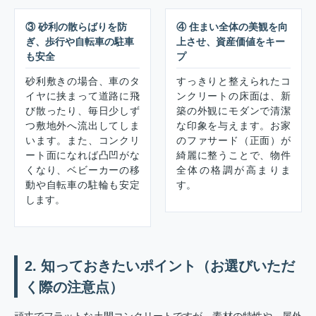
③ 砂利の散らばりを防
④ 住まい全体の美観を向
ぎ、歩行や自転車の駐車
上させ、資産価値をキー
も安全
プ
砂利敷きの場合、車のタ
すっきりと整えられたコ
イヤに挟まって道路に飛
ンクリートの床面は、新
び散ったり、毎日少しず
築の外観にモダンで清潔
つ敷地外へ流出してしま
な印象を与えます。お家
います。また、コンクリ
のファサード（正面）が
ート面になれば凸凹がな
綺麗に整うことで、物件
くなり、ベビーカーの移
全体の格調が高まりま
動や自転車の駐輪も安定
す。
します。
2. 知っておきたいポイント（お選びいただ
く際の注意点）
頑丈でフラットな土間コンクリートですが、素材の特性や、屋外