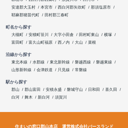
安達郡大玉村
本宮市
西白河郡矢吹町
那須塩原市
耶麻郡猪苗代町
田村郡三春町
町名から探す
大槻町
安積町笹川
大字小田倉
田村町東山
横塚
富田町
富久山町福原
西ノ内
大山
菜根
沿線から探す
東北本線
水郡線
東北新幹線
磐越西線
磐越東線
山形新幹線
会津鉄道
只見線
常磐線
駅から探す
郡山
郡山富田
安積永盛
磐城守山
日和田
喜久田
白河
舞木
新白河
須賀川
住まいの窓口郡山本店 運営株式会社バースランド