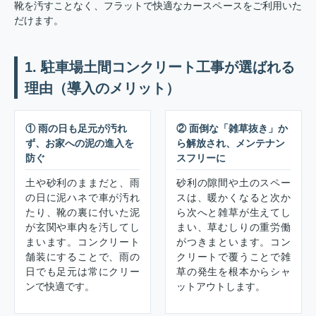
靴を汚すことなく、フラットで快適なカースペースをご利用いた
だけます。
1. 駐車場土間コンクリート工事が選ばれる
理由（導入のメリット）
① 雨の日も足元が汚れ
② 面倒な「雑草抜き」か
ず、お家への泥の進入を
ら解放され、メンテナン
防ぐ
スフリーに
土や砂利のままだと、雨
砂利の隙間や土のスペー
の日に泥ハネで車が汚れ
スは、暖かくなると次か
たり、靴の裏に付いた泥
ら次へと雑草が生えてし
が玄関や車内を汚してし
まい、草むしりの重労働
まいます。コンクリート
がつきまといます。コン
舗装にすることで、雨の
クリートで覆うことで雑
日でも足元は常にクリー
草の発生を根本からシャ
ンで快適です。
ットアウトします。