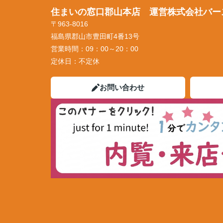
住まいの窓口郡山本店 運営株式会社バー
〒963-8016
福島県郡山市豊田町4番13号
営業時間：
09：00～20：00
定休日：
不定休
お問い合わせ