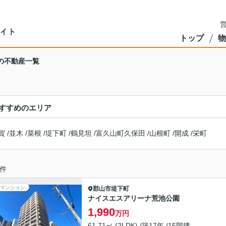
営
トップ
物
の不動産一覧
すすめのエリア
賀
/
並木
/
菜根
/
堤下町
/
鶴見坦
/
富久山町久保田
/
山根町
/
開成
/
栄町
件
マンション
郡山市
堤下町
ナイスエスアリーナ荒池公園
1,990
万円
61.71㎡ (2LDK) /築17年 /15階建