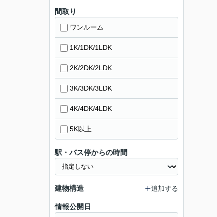
間取り
ワンルーム
1K/1DK/1LDK
2K/2DK/2LDK
3K/3DK/3LDK
4K/4DK/4LDK
5K以上
駅・バス停からの時間
建物構造
追加する
情報公開日