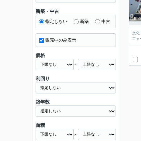
新築・中古
指定しない
新築
中古
文化
フォ
販売中のみ表示
価格
～
利回り
築年数
面積
～