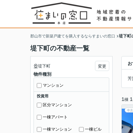
堤下町
郡山市で新築戸建てを購入するならすまいの窓口
堤下町の不動産一覧
お
堤下町
変更
物件種別
芳
マンション
投資用
1
1
棟
区分マンション
中古
一棟アパート
一棟マンション
一棟ビル