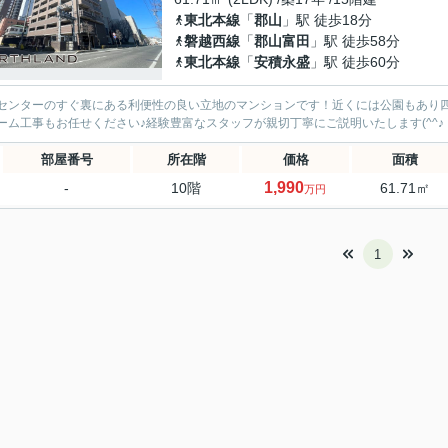
東北本線
「
郡山
」駅 徒歩18分
磐越西線
「
郡山富田
」駅 徒歩58分
東北本線
「
安積永盛
」駅 徒歩60分
センターのすぐ裏にある利便性の良い立地のマンションです！近くには公園もあり
ーム工事もお任せください♪経験豊富なスタッフが親切丁寧にご説明いたします(^^♪
部屋番号
所在階
価格
面積
1,990
-
10階
61.71㎡
万円
1