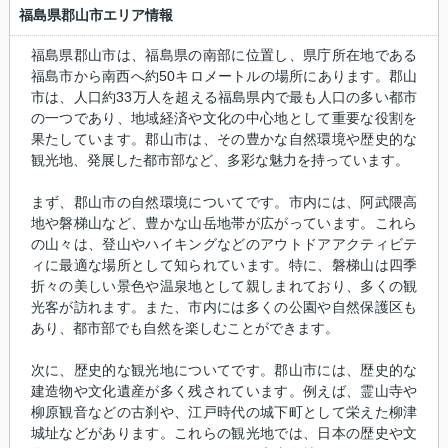
福島県郡山市エリア情報
福島県郡山市は、福島県の南部に位置し、県庁所在地である
福島市から南西へ約50キロメートルの場所にあります。郡山
市は、人口約33万人を超える福島県内で最も人口の多い都市
の一つであり、地域経済や文化の中心地として重要な役割を
果たしています。郡山市は、その豊かな自然環境や歴史的な
観光地、発展した都市部など、多彩な魅力を持っています。
まず、郡山市の自然環境についてです。市内には、阿武隈高
地や磐梯山など、豊かな山岳地帯が広がっています。これら
の山々は、登山やハイキングなどのアウトドアアクティビテ
ィに最適な場所として知られています。特に、磐梯山は四季
折々の美しい景色や温泉地として親しまれており、多くの観
光客が訪れます。また、市内には多くの公園や自然保護区も
あり、都市部でも自然を楽しむことができます。
次に、歴史的な観光地についてです。郡山市には、歴史的な
建造物や文化遺産が多く残されています。例えば、霊山寺や
柳原観音などの古刹や、江戸時代の城下町として栄えた柳津
城址などがあります。これらの観光地では、日本の歴史や文