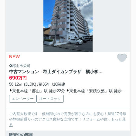
NEW
郡山市栄町
中古マンション 郡山ダイカンプラザ 橘小学校・第三中学校
690
万円
58.12㎡ (3LDK) /築35年 /10階建
東北本線「郡山」駅 徒歩22分
東北本線「安積永盛」駅 徒歩53分
エレベーター
オートロック
ご内覧大歓迎です！低層階なので高所が苦手な方にも安心！県道17号線
や静御前通りへのアクセス良好な立地です！リフォームや住...
もっと見
る
販売中の部屋