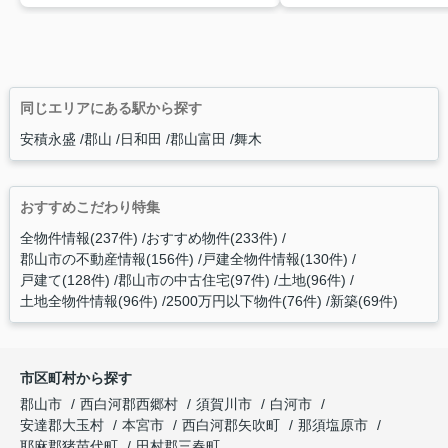
同じエリアにある駅から探す
安積永盛
郡山
日和田
郡山富田
舞木
おすすめこだわり特集
全物件情報(237件)
おすすめ物件(233件)
郡山市の不動産情報(156件)
戸建全物件情報(130件)
戸建て(128件)
郡山市の中古住宅(97件)
土地(96件)
土地全物件情報(96件)
2500万円以下物件(76件)
新築(69件)
市区町村から探す
郡山市
西白河郡西郷村
須賀川市
白河市
安達郡大玉村
本宮市
西白河郡矢吹町
那須塩原市
耶麻郡猪苗代町
田村郡三春町