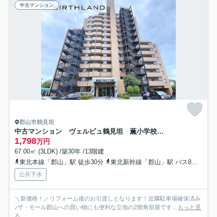
中古マンション
郡山市鶴見坦
中古マンション ヴェルビュ鶴見坦 薫小学校・第一中学校
1,798
万円
67.00㎡ (3LDK) /築30年 /13階建
東北本線「郡山」駅 徒歩30分
東北新幹線「郡山」駅 バス8分 「夕陽ヶ丘」 停歩3分
公共下水
＼新価格！／リフォーム後のお引渡しとなります！近隣駐車場確保済み
♪ザ・モール郡山への買い物にも便利な立地の2階角部屋です...
もっと見
る