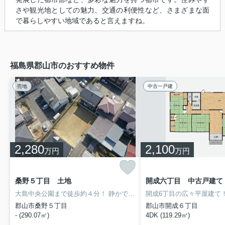
さや観光地としての魅力、交通の利便性など、さまざまな面
で暮らしやすい地域であると言えますね。
福島県郡山市のおすすめ物件
売地
中古一戸建
2,280
2,100
万円
万円
桑野５丁目 土地
開成六丁目 中古戸建て
大島中央公園まで徒歩約４分！
静かで便利な住宅地にある物件！敷地広々８７坪！
郡山市桑野５丁目
郡山市開成６丁目
- (290.07㎡)
4DK (119.29㎡)