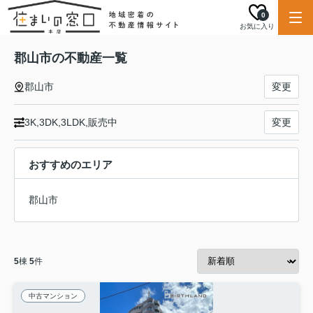
0
お気に入り
郡山市の不動産一覧
郡山市
変更
3K,3DK,3LDK,販売中
変更
おすすめのエリア
郡山市
5
棟
5
件
中古マンション