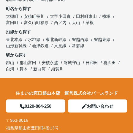
町名から探す
大槻町
安積町笹川
大字小田倉
田村町東山
横塚
富田町
富久山町福原
西ノ内
大山
菜根
沿線から探す
東北本線
水郡線
東北新幹線
磐越西線
磐越東線
山形新幹線
会津鉄道
只見線
常磐線
駅から探す
郡山
郡山富田
安積永盛
磐城守山
日和田
喜久田
白河
舞木
新白河
須賀川
住まいの窓口郡山本店 運営株式会社バースランド
0120-804-250
お問い合わせ
〒963-8016
福島県郡山市豊田町4番13号