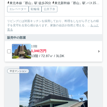
東北本線「郡山」駅 徒歩26分
東北新幹線「郡山」駅 バス15分 「郡山東高校」 停歩2分
エレベーター
駐輪場
公共下水
リビングには対面キッチンを採用しており、料理をしながら子どもの様
子を見守れる安心感があります。家族の会話が自然と増える、...
もっと
見る
販売中の部屋
13階
1,340万円
13階 / 72.87㎡ / 3LDK
中古マンション