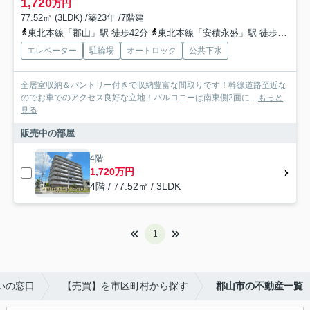
1,720
万円
77.52㎡ (3LDK) /築23年 /7階建
東北本線「郡山」駅 徒歩42分
東北本線「安積永盛」駅 徒歩54分
エレベーター
駐輪場
オートロック
公共下水
全居室収納＆パントリー付きで収納豊富な間取りです！幹線道路至近な
のでお車でのアクセス良好な立地！バルコニーは南東側2面に...
もっと
見る
販売中の部屋
4階
1,720万円
4階 / 77.52㎡ / 3LDK
1
いの窓口
【売買】を市区町村から探す
郡山市の不動産一覧