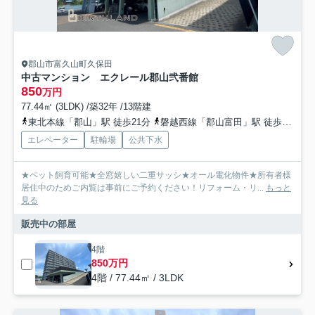
郡山市富久山町久保田
中古マンション エクレール郡山弐番館
850
万円
77.44㎡ (3LDK) /築32年 /13階建
東北本線「郡山」駅 徒歩21分
磐越西線「郡山富田」駅 徒歩44分
エレベーター
駐輪場
公共下水
★ペット飼育可能★全窓嬉しい二重サッシ★オール電化物件★所有者様
居住中のためご内覧は事前にご予約ください！リフォーム・リ...
もっと
見る
販売中の部屋
4階
850万円
4階 / 77.44㎡ / 3LDK