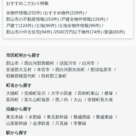
おすすめこだわり特集
全物件情報(232件)
おすすめ物件(228件)
郡山市の不動産情報(153件)
戸建全物件情報(126件)
戸建て(124件)
土地(96件)
土地全物件情報(96件)
郡山市の中古住宅(94件)
2500万円以下物件(74件)
新築(65件)
市区町村から探す
郡山市
西白河郡西郷村
須賀川市
白河市
安達郡大玉村
本宮市
西白河郡矢吹町
那須塩原市
耶麻郡猪苗代町
田村郡三春町
町名から探す
大槻町
安積町笹川
大字小田倉
田村町東山
横塚
富田町
富久山町福原
西ノ内
大山
安積町長久保
沿線から探す
東北本線
水郡線
東北新幹線
磐越西線
磐越東線
山形新幹線
会津鉄道
只見線
常磐線
駅から探す