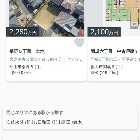
2,280
2,100
万円
万円
桑野５丁目 土地
開成六丁目 中古戸建て
大島中央公園まで徒歩約４分！
静かで便利な住宅地にある物件！敷地広々８７坪！
郡山市桑野５丁目
郡山市開成６丁目
- (290.07㎡)
4DK (119.29㎡)
同じエリアにある駅から探す
安積永盛
郡山
日和田
郡山富田
舞木