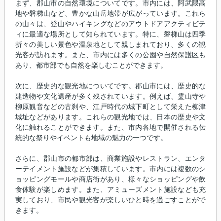
まず、郡山市の自然環境についてです。市内には、阿武隈高
地や磐梯山など、豊かな山岳地帯が広がっています。これら
の山々は、登山やハイキングなどのアウトドアアクティビテ
ィに最適な場所として知られています。特に、磐梯山は四季
折々の美しい景色や温泉地として親しまれており、多くの観
光客が訪れます。また、市内には多くの公園や自然保護区も
あり、都市部でも自然を楽しむことができます。
次に、歴史的な観光地についてです。郡山市には、歴史的な
建造物や文化遺産が多く残されています。例えば、霊山寺や
柳原観音などの古刹や、江戸時代の城下町として栄えた柳津
城址などがあります。これらの観光地では、日本の歴史や文
化に触れることができます。また、市内各地で開催される伝
統的な祭りやイベントも地域の魅力の一つです。
さらに、郡山市の都市部は、商業施設やレストラン、エンタ
ーテイメント施設などが集積しています。市内には複数のシ
ョッピングモールや商店街があり、様々なショッピングや飲
食体験が楽しめます。また、アミューズメント施設なども充
実しており、市民や観光客が楽しいひと時を過ごすことがで
きます。