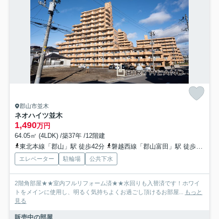
郡山市並木
ネオハイツ並木
1,490
万円
64.05㎡ (4LDK) /築37年 /12階建
東北本線「郡山」駅 徒歩42分
磐越西線「郡山富田」駅 徒歩21分
エレベーター
駐輪場
公共下水
2階角部屋★★室内フルリフォーム済★★水回りも入替済です！ホワイ
トをメインに使用し、明るく気持ちよくお過ごし頂けるお部屋...
もっと
見る
販売中の部屋