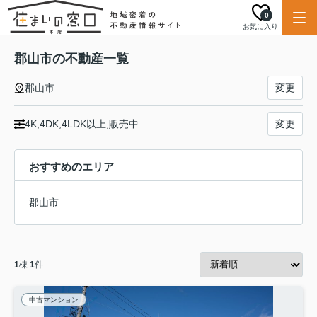
0
お気に入り
郡山市の不動産一覧
郡山市
変更
4K,4DK,4LDK以上,販売中
変更
おすすめのエリア
郡山市
1
棟
1
件
中古マンション