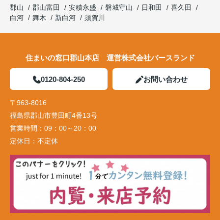
郡山
郡山富田
安積永盛
磐城守山
日和田
喜久田
白河
舞木
新白河
須賀川
住まいの窓口郡山本店 運営株式会社バースランド
0120-804-250
お問い合わせ
〒963-8016
福島県郡山市豊田町4番13号
営業時間：
09：00～20：00
定休日：
不定休