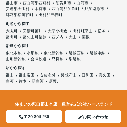
郡山市
西白河郡西郷村
須賀川市
白河市
安達郡大玉村
本宮市
西白河郡矢吹町
那須塩原市
耶麻郡猪苗代町
田村郡三春町
町名から探す
大槻町
安積町笹川
大字小田倉
田村町東山
横塚
富田町
富久山町福原
西ノ内
大山
菜根
沿線から探す
東北本線
水郡線
東北新幹線
磐越西線
磐越東線
山形新幹線
会津鉄道
只見線
常磐線
駅から探す
郡山
郡山富田
安積永盛
磐城守山
日和田
喜久田
白河
舞木
新白河
須賀川
住まいの窓口郡山本店 運営株式会社バースランド
0120-804-250
お問い合わせ