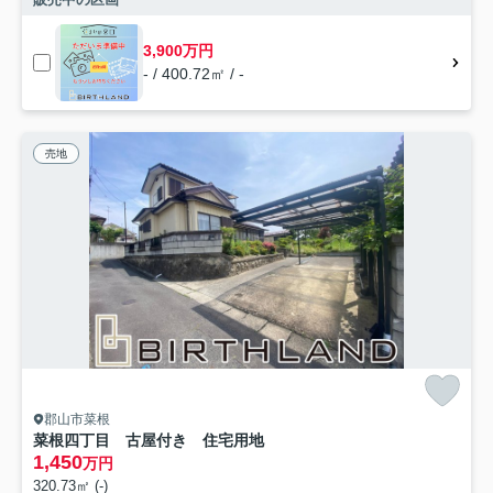
3,900万円
- / 400.72㎡ / -
売地
郡山市菜根
菜根四丁目 古屋付き 住宅用地
1,450
万円
320.73㎡ (-)