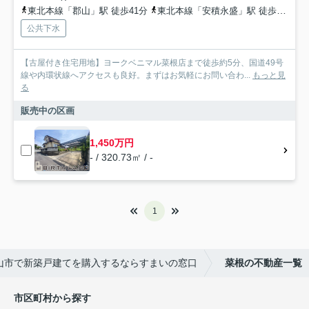
東北本線「郡山」駅 徒歩41分
東北本線「安積永盛」駅 徒歩50分
公共下水
【古屋付き住宅用地】ヨークベニマル菜根店まで徒歩約5分、国道49号
線や内環状線へアクセスも良好。まずはお気軽にお問い合わ...
もっと見
る
販売中の区画
1,450万円
- / 320.73㎡ / -
1
山市で新築戸建てを購入するならすまいの窓口
菜根の不動産一覧
市区町村から探す