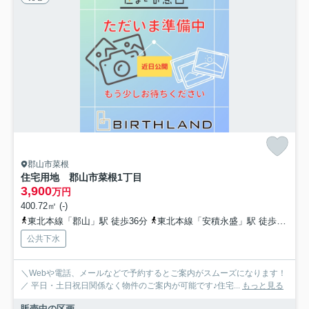
郡山市菜根
住宅用地 郡山市菜根1丁目
3,900
万円
400.72㎡ (-)
東北本線「郡山」駅 徒歩36分
東北本線「安積永盛」駅 徒歩54分
公共下水
＼Webや電話、メールなどで予約するとご案内がスムーズになります！
／ 平日・土日祝日関係なく物件のご案内が可能です♪住宅...
もっと見る
販売中の区画