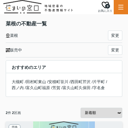
0
お気に入り
菜根の不動産一覧
菜根
変更
販売中
変更
おすすめのエリア
大槻町
/
田村町東山
/
安積町笹川
/
西田町芹沢
/
片平町
/
西ノ内
/
富久山町福原
/
芳賀
/
富久山町久保田
/
字名倉
2
件
2
区画
売地