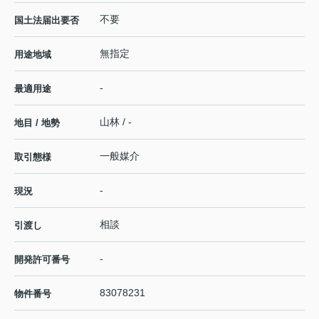
不要
国土法届出要否
無指定
用途地域
-
最適用途
山林 / -
地目 / 地勢
一般媒介
取引態様
-
現況
相談
引渡し
-
開発許可番号
83078231
物件番号