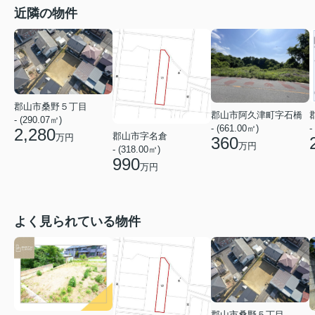
近隣の物件
郡山市桑野５丁目
郡山市阿久津町字石橋
- (290.07㎡)
- (661.00㎡)
-
2,280
郡山市字名倉
万円
360
万円
- (318.00㎡)
990
万円
よく見られている物件
郡山市桑野５丁目