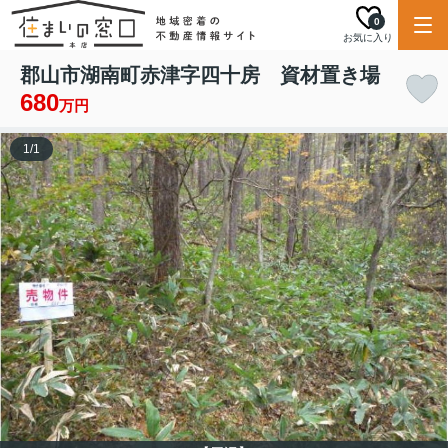
0
お気に入り
郡山市湖南町赤津字四十房 資材置き場
680
万円
1
/
1