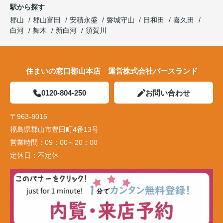
駅から探す
郡山
郡山富田
安積永盛
磐城守山
日和田
喜久田
白河
舞木
新白河
須賀川
住まいの窓口郡山本店 運営株式会社バースランド
0120-804-250
お問い合わせ
〒963-8016
福島県郡山市豊田町4番13号
営業時間：
09：00～20：00
定休日：
不定休