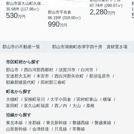
郡山市富久山町久保田字水神山
87.74坪 (290.07㎡)
35.68坪 (117.98㎡)
1
2,280
郡山市字名倉
万円
530
万円
96.19坪 (318.00㎡)
990
万円
郡山市の不動産一覧
郡山市湖南町赤津字四十房 資材置き場
市区町村から探す
郡山市
西白河郡西郷村
須賀川市
白河市
安達郡大玉村
本宮市
西白河郡矢吹町
那須塩原市
耶麻郡猪苗代町
田村郡三春町
町名から探す
大槻町
安積町笹川
大字小田倉
田村町東山
横塚
富田町
富久山町福原
西ノ内
大山
菜根
沿線から探す
東北本線
水郡線
東北新幹線
磐越西線
磐越東線
山形新幹線
会津鉄道
只見線
常磐線