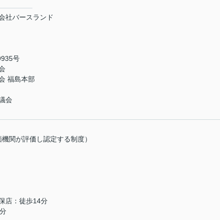
会社バースランド
935号
会
会 福島本部
議会
価機関が評価し認定する制度）
保店：徒歩14分
分