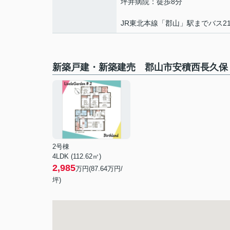
坪井病院：徒歩8分
JR東北本線「郡山」駅までバス2
新築戸建・新築建売 郡山市安積西長久保
2号棟
4LDK (112.62㎡)
2,985
万円(
87.64
万円/
坪)