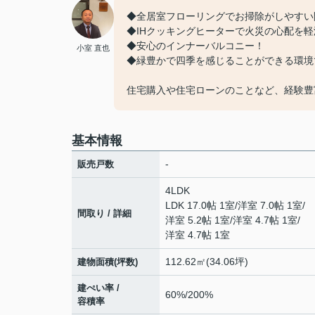
◆全居室フローリングでお掃除がしやすい
◆IHクッキングヒーターで火災の心配を軽
◆安心のインナーバルコニー！
小室 直也
◆緑豊かで四季を感じることができる環境
住宅購入や住宅ローンのことなど、経験豊富
基本情報
-
販売戸数
4LDK
LDK 17.0帖 1室
/
洋室 7.0帖 1室
/
間取り / 詳細
洋室 5.2帖 1室
/
洋室 4.7帖 1室
/
洋室 4.7帖 1室
112.62㎡(34.06坪)
建物面積(坪数)
建ぺい率 /
60%/200%
容積率