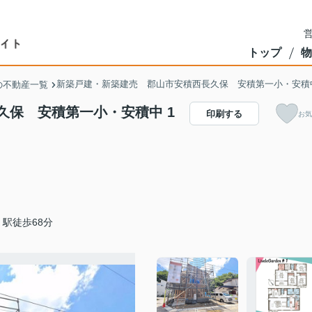
営
トップ
物
新築戸建・新築建売 郡山市安積西長久保 安積第一小・安積
の不動産一覧
久保 安積第一小・安積中 1
印刷する
お気
駅徒歩68分