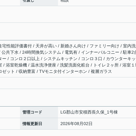
相談
引渡し
住宅性能評価書付 / 天井が高い / 新婚さん向け / ファミリー向け / 室内
/ 公共下水 / 24時間換気システム / 電気有 / インナーバルコニー / 駐車2
ーター / コンロ２口以上 / システムキッチン / コンロ３口 / カウンターキ
室 / 浴室乾燥機 / 温水洗浄便座 / 洗髪洗面化粧台 / トイレ２ヶ所 / 浴室
ロゼット / 収納豊富 / TVモニタ付インターホン / 複層ガラス
LG郡山市安積西長久保_1号棟
管理コード
2026年08月02日
情報更新日