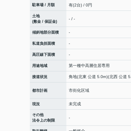
駐車場 / 月額
有(2台) / 0円
土地
- / -
(敷金 / 保証金)
-
傾斜地部分面積
-
私道負担面積
-
高圧線下面積
第一種中高層住居専用
用途地域
角地(北東 公道 5.0m)(北西 公道 5.
接道状況
市街化区域
都市計画
未完成
現況
その他
-
法令上の制限