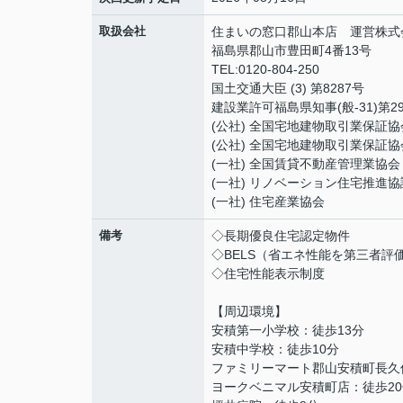
取扱会社
住まいの窓口郡山本店 運営株式
福島県郡山市豊田町4番13号
TEL:0120-804-250
国土交通大臣 (3) 第8287号
建設業許可福島県知事(般-31)第29
(公社) 全国宅地建物取引業保証協
(公社) 全国宅地建物取引業保証協
(一社) 全国賃貸不動産管理業協会
(一社) リノベーション住宅推進協
(一社) 住宅産業協会
備考
◇長期優良住宅認定物件
◇BELS（省エネ性能を第三者評
◇住宅性能表示制度
【周辺環境】
安積第一小学校：徒歩13分
安積中学校：徒歩10分
ファミリーマート郡山安積町長久
ヨークベニマル安積町店：徒歩20