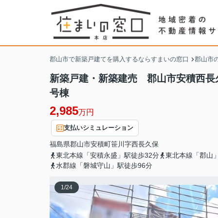
郡山市で新築戸建てを購入するならすまいの窓口
郡山市
新築戸建・新築建売 郡山市安積西長
号棟
2,985
万円
支払いシミュレーション
福島県
郡山市
安積町笹川
字西長久保
東北本線「安積永盛」駅徒歩32分
東北本線「郡山」
水郡線「磐城守山」駅徒歩96分
1
/
24