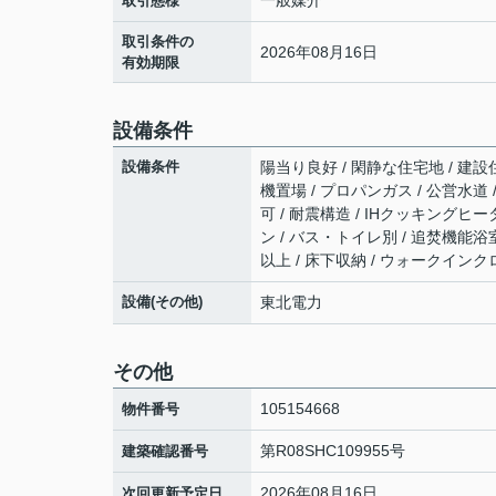
一般媒介
取引態様
取引条件の
2026年08月16日
有効期限
設備条件
設備条件
陽当り良好 / 閑静な住宅地 / 建設
機置場 / プロパンガス / 公営水道 
可 / 耐震構造 / IHクッキングヒ
ン / バス・トイレ別 / 追焚機能浴
以上 / 床下収納 / ウォークインク
設備(その他)
東北電力
その他
105154668
物件番号
第R08SHC109955号
建築確認番号
2026年08月16日
次回更新予定日