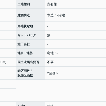
所有権
土地権利
木造 / 2階建
建物構造
-
路地状敷地
無
セットバック
-
施工会社
宅地 / -
地目 / 地勢
0m)
不要
国土法届出要否
総区画数 /
2区画/-
販売区画数