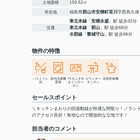
159.52㎡
土地面積
福島県
郡山市
安積町笹川
字西長久保
所在地
東北本線
「
安積永盛
」駅 徒歩32分
東北本線
「
郡山
」駅 徒歩68分
交通
水郡線
「
磐城守山
」駅 徒歩96分
物件の特徴
バストイレ
室内洗濯機
TVモニタ付
カウンター
浴室乾燥機
別
置場
きインター
キッチン
ホン
セールスポイント
＼キッチンまわりの回遊動線が快適な間取り！／ランド
のアクセス良好！角地なので開放的な立地です！
担当者のコメント