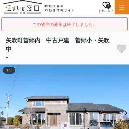
0
お気に入り
この物件の募集は終了しました。
矢吹町善郷内 中古戸建 善郷小・矢吹
中
-
1
/
5