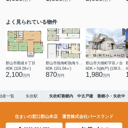
よく見られている物件
郡山市開成６丁目
郡山市熱海町熱海５丁目
郡山市大槻町字笹ノ台
4DK (119.29㎡)
6DK (151.04㎡)
6DK＋S(納戸) (138.55㎡)
4
2,100
870
1,980
万円
万円
万円
動産一覧
矢吹駅
矢吹町善郷内 中古戸建 善郷小・矢吹中
住まいの窓口郡山本店 運営株式会社バースランド