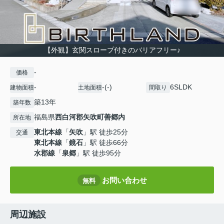
【外観】玄関スロープ付きのバリアフリー♪
-
価格
-
-(-)
6SLDK
建物面積
土地面積
間取り
築13年
築年数
福島県
西白河郡矢吹町
善郷内
所在地
東北本線
「
矢吹
」駅 徒歩25分
交通
東北本線
「
鏡石
」駅 徒歩66分
水郡線
「
泉郷
」駅 徒歩95分
お問い合わせ
無料
周辺施設