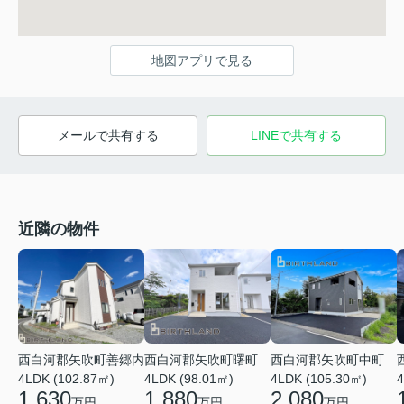
地図アプリで見る
メールで共有する
LINEで共有する
近隣の物件
西白河郡矢吹町中町
西白河郡矢吹町善郷内
西白河郡矢吹町曙町
4LDK (105.30㎡)
4
4LDK (102.87㎡)
4LDK (98.01㎡)
2,080
1,630
1,880
万円
万円
万円