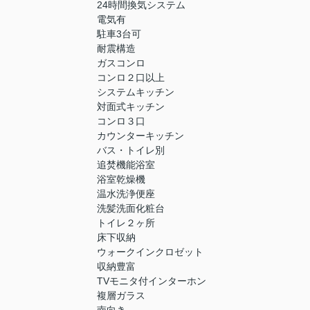
24時間換気システム
電気有
駐車3台可
耐震構造
ガスコンロ
コンロ２口以上
システムキッチン
対面式キッチン
コンロ３口
カウンターキッチン
バス・トイレ別
追焚機能浴室
浴室乾燥機
温水洗浄便座
洗髪洗面化粧台
トイレ２ヶ所
床下収納
ウォークインクロゼット
収納豊富
TVモニタ付インターホン
複層ガラス