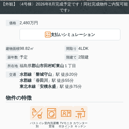
【外観】〈4号棟〉2026年8月完成予定です！同社完成物件ご内覧可能
です♪
2,480万円
価格
支払いシミュレーション
98.82㎡
4LDK
建物面積
間取り
予定
2階建
築年数
階建て
福島県
郡山市
田村町東山
１丁目
所在地
水郡線
「
磐城守山
」駅 徒歩20分
交通
水郡線
「
谷田川
」駅 徒歩55分
東北本線
「
安積永盛
」駅 徒歩75分
物件の特徴
バストイレ
室内洗濯機
TVモニタ
カウンター
別
置場
付きインタ
キッチン