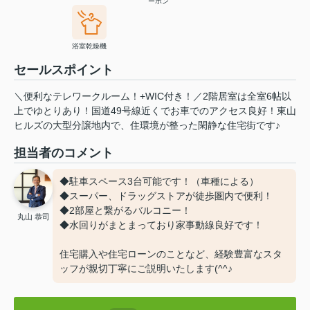
ーホン
浴室乾燥機
セールスポイント
＼便利なテレワークルーム！+WIC付き！／2階居室は全室6帖以
上でゆとりあり！国道49号線近くでお車でのアクセス良好！東山
ヒルズの大型分譲地内で、住環境が整った閑静な住宅街です♪
担当者のコメント
◆駐車スペース3台可能です！（車種による）
◆スーパー、ドラッグストアが徒歩圏内で便利！
◆2部屋と繋がるバルコニー！
丸山 恭司
◆水回りがまとまっており家事動線良好です！
住宅購入や住宅ローンのことなど、経験豊富なスタ
ッフが親切丁寧にご説明いたします(^^♪