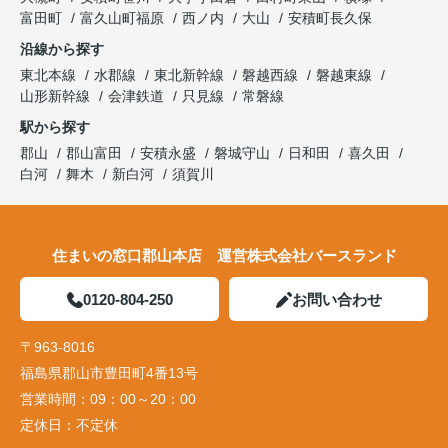
富田町
富久山町福原
西ノ内
大山
安積町長久保
沿線から探す
東北本線
水郡線
東北新幹線
磐越西線
磐越東線
山形新幹線
会津鉄道
只見線
常磐線
駅から探す
郡山
郡山富田
安積永盛
磐城守山
日和田
喜久田
白河
舞木
新白河
須賀川
住まいの窓口郡山本店 運営株式会社バースランド
0120-804-250
お問い合わせ
〒963-8016
福島県郡山市豊田町4番13号
営業時間：
09：00～20：00
定休日：
不定休