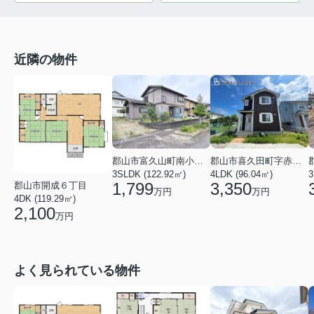
近隣の物件
郡山市富久山町南小泉字関場
郡山市喜久田町字赤沼向
3SLDK (122.92㎡)
4LDK (96.04㎡)
3
1,799
3,350
郡山市開成６丁目
万円
万円
4DK (119.29㎡)
2,100
万円
よく見られている物件