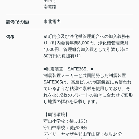
南向き
南道路
東北電力
設備(その他)
※町内会及び浄化槽管理組合への加入義務有
備考
り（町内会費年間8,000円、浄化槽管理費月
4,000円、管理組合加入費として引渡し時に
30万円の負担有り）
■制震装置「SAFE365」■
制震装置メーカーと共同開発した制震装置
SAFE365は、高層ビルの制震装置にも使われ
ているような粘弾性素材を使用しており、そ
れを挟む2枚のプレートの動きに合わせて変形
し地震の揺れを吸収します。
【周辺環境】
守山小学校：徒歩16分
守山中学校：徒歩29分
デイリーヤマザキ郡山守山店：徒歩14分