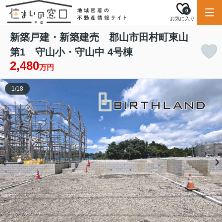
0
お気に入り
新築戸建・新築建売 郡山市田村町東山
第1 守山小・守山中 4号棟
2,480
万円
1
/
18