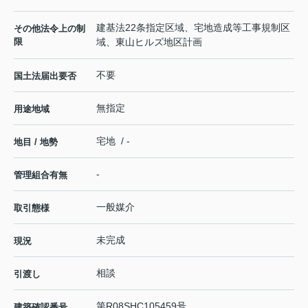
建基法22条指定区域、宅地造成等工事規制区
その他法令上の制
限
域、東山ヒルズ地区計画
不要
国土法届出要否
無指定
用途地域
宅地 / -
地目 / 地勢
-
管理組合有無
一般媒介
取引態様
未完成
現況
相談
引渡し
第R08SHC105459号
建築確認番号