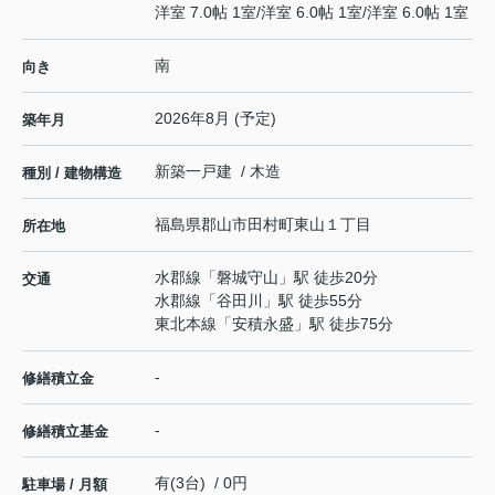
洋室 7.0帖 1室
/
洋室 6.0帖 1室
/
洋室 6.0帖 1室
南
向き
2026年8月 (予定)
築年月
新築一戸建 / 木造
種別 / 建物構造
福島県
郡山市
田村町東山
１丁目
所在地
水郡線
「
磐城守山
」駅 徒歩20分
交通
水郡線
「
谷田川
」駅 徒歩55分
東北本線
「
安積永盛
」駅 徒歩75分
-
修繕積立金
-
修繕積立基金
有(3台) / 0円
駐車場 / 月額