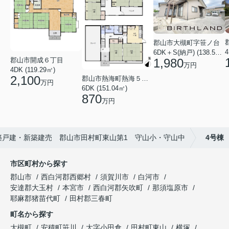
郡山市大槻町字笹ノ台
4
6DK＋S(納戸) (138.55㎡)
郡山市開成６丁目
1,980
万円
4DK (119.29㎡)
2,100
郡山市熱海町熱海５丁目
万円
6DK (151.04㎡)
870
万円
築戸建・新築建売 郡山市田村町東山第1 守山小・守山中
4号棟
市区町村から探す
郡山市
西白河郡西郷村
須賀川市
白河市
安達郡大玉村
本宮市
西白河郡矢吹町
那須塩原市
耶麻郡猪苗代町
田村郡三春町
町名から探す
大槻町
安積町笹川
大字小田倉
田村町東山
横塚