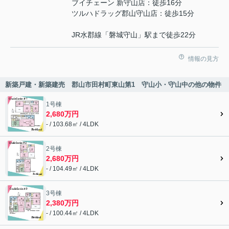
ブイチェーン 新守山店：徒歩16分
ツルハドラッグ郡山守山店：徒歩15分
JR水郡線「磐城守山」駅まで徒歩22分
情報の見方
新築戸建・新築建売 郡山市田村町東山第1 守山小・守山中の他の物件
1号棟
2,680万円
- / 103.68㎡ / 4LDK
2号棟
2,680万円
- / 104.49㎡ / 4LDK
3号棟
2,380万円
- / 100.44㎡ / 4LDK