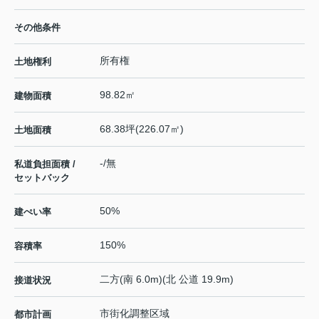
その他条件
所有権
土地権利
98.82㎡
建物面積
68.38坪(226.07㎡)
土地面積
-/無
私道負担面積 /
セットバック
50%
建ぺい率
150%
容積率
二方(南 6.0m)(北 公道 19.9m)
接道状況
市街化調整区域
都市計画