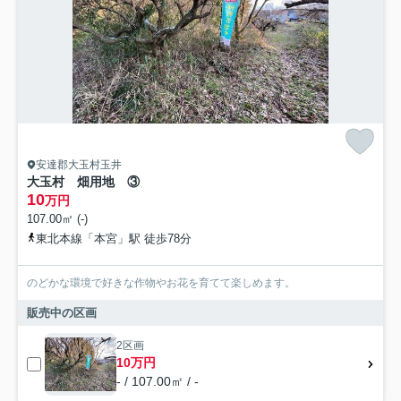
安達郡大玉村玉井
大玉村 畑用地 ③
10
万円
107.00㎡ (-)
東北本線「本宮」駅 徒歩78分
のどかな環境で好きな作物やお花を育てて楽しめます。
販売中の区画
2区画
10万円
- / 107.00㎡ / -