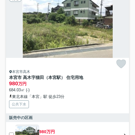
本宮市高木
本宮市 高木字猫田（本宮駅） 住宅用地
980
万円
684.03㎡ (-)
東北本線「本宮」駅 徒歩23分
公共下水
販売中の区画
980万円