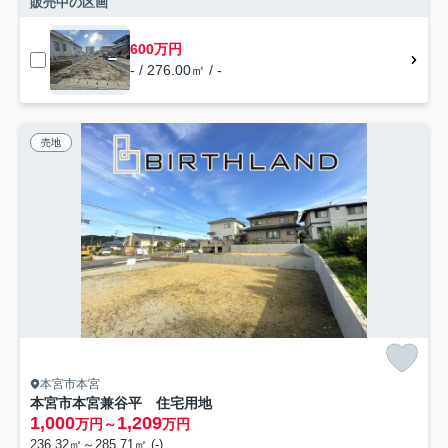
販売中の区画
600万円
- / 276.00㎡ / -
売地
本宮市本宮
本宮市本宮兼谷平 住宅用地
1,000
1,209
万円～
万円
236.32㎡～285.71㎡ (-)