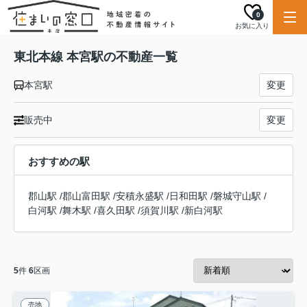
0
お気に入り
東北本線 本宮駅の不動産一覧
本宮駅
変更
販売中
変更
おすすめの駅
郡山駅
/
郡山富田駅
/
安積永盛駅
/
日和田駅
/
磐城守山駅
/
白河駅
/
舞木駅
/
喜久田駅
/
須賀川駅
/
新白河駅
5
件
6
区画
売地