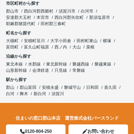
市区町村から探す
郡山市
西白河郡西郷村
須賀川市
白河市
安達郡大玉村
本宮市
西白河郡矢吹町
那須塩原市
耶麻郡猪苗代町
田村郡三春町
町名から探す
大槻町
安積町笹川
大字小田倉
田村町東山
横塚
富田町
富久山町福原
西ノ内
大山
菜根
沿線から探す
東北本線
水郡線
東北新幹線
磐越西線
磐越東線
山形新幹線
会津鉄道
只見線
常磐線
駅から探す
郡山
郡山富田
安積永盛
磐城守山
日和田
喜久田
白河
舞木
新白河
須賀川
住まいの窓口郡山本店 運営株式会社バースランド
0120-804-250
お問い合わせ