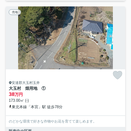
売地
安達郡大玉村玉井
大玉村 畑用地 ①
38
万円
173.00㎡ (-)
東北本線「本宮」駅 徒歩78分
のどかな環境で好きな作物やお花を育てて楽しめます。