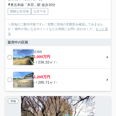
東北本線「本宮」駅 徒歩16分
閑静な住宅地
公共下水
＼現地のご案内可能です♪／ 実際に現地の雰囲気を確認してみません
か！ 物件の気になるポイントなどお気軽にお問い合わせくだ...
もっと見
る
販売中の区画
区画B
1,000万円
- / 236.32㎡ / -
1,209万円
- / 285.71㎡ / -
売地