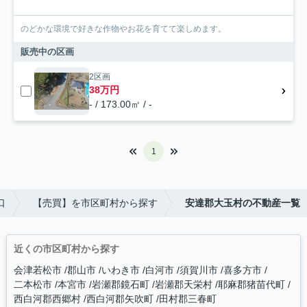
のどかな環境で好きな作物やお花を育てて楽しめます。
販売中の区画
2区画
38万円
- / 173.00㎡ / -
1
口
【売買】を市区町村から探す
安達郡大玉村の不動産一覧
近くの市区町村から探す
会津若松市
郡山市
いわき市
白河市
須賀川市
喜多方市
二本松市
本宮市
岩瀬郡鏡石町
岩瀬郡天栄村
耶麻郡猪苗代町
西白河郡西郷村
西白河郡矢吹町
田村郡三春町