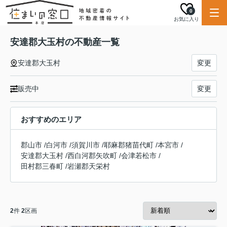
0
お気に入り
安達郡大玉村の不動産一覧
安達郡大玉村
変更
販売中
変更
おすすめのエリア
郡山市
/
白河市
/
須賀川市
/
耶麻郡猪苗代町
/
本宮市
/
安達郡大玉村
/
西白河郡矢吹町
/
会津若松市
/
田村郡三春町
/
岩瀬郡天栄村
2
件
2
区画