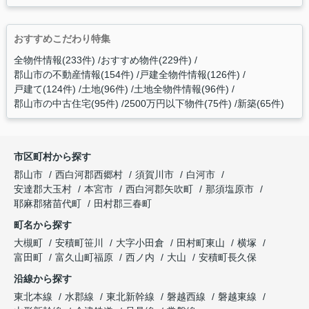
おすすめこだわり特集
全物件情報(233件)
おすすめ物件(229件)
郡山市の不動産情報(154件)
戸建全物件情報(126件)
戸建て(124件)
土地(96件)
土地全物件情報(96件)
郡山市の中古住宅(95件)
2500万円以下物件(75件)
新築(65件)
市区町村から探す
郡山市
西白河郡西郷村
須賀川市
白河市
安達郡大玉村
本宮市
西白河郡矢吹町
那須塩原市
耶麻郡猪苗代町
田村郡三春町
町名から探す
大槻町
安積町笹川
大字小田倉
田村町東山
横塚
富田町
富久山町福原
西ノ内
大山
安積町長久保
沿線から探す
東北本線
水郡線
東北新幹線
磐越西線
磐越東線