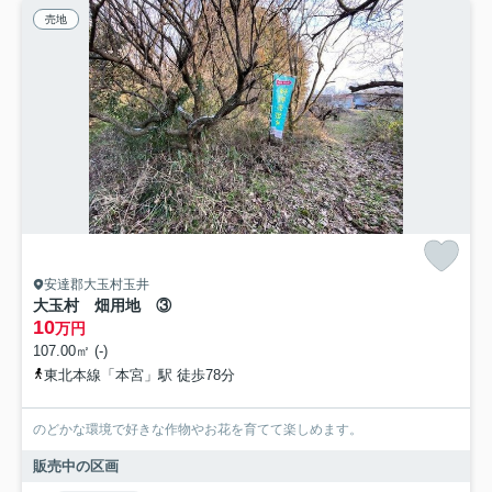
売地
安達郡大玉村玉井
大玉村 畑用地 ③
10
万円
107.00㎡ (-)
東北本線「本宮」駅 徒歩78分
のどかな環境で好きな作物やお花を育てて楽しめます。
販売中の区画