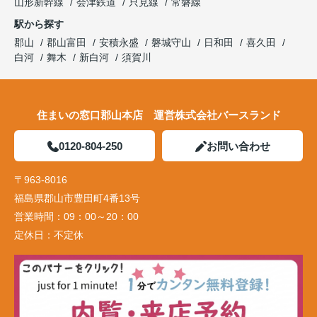
山形新幹線
会津鉄道
只見線
常磐線
駅から探す
郡山
郡山富田
安積永盛
磐城守山
日和田
喜久田
白河
舞木
新白河
須賀川
住まいの窓口郡山本店 運営株式会社バースランド
0120-804-250
お問い合わせ
〒963-8016
福島県郡山市豊田町4番13号
営業時間：
09：00～20：00
定休日：
不定休