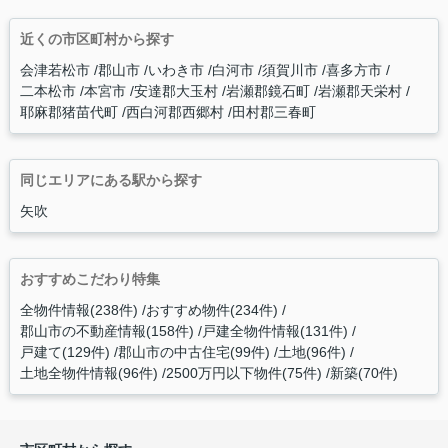
近くの市区町村から探す
会津若松市
郡山市
いわき市
白河市
須賀川市
喜多方市
二本松市
本宮市
安達郡大玉村
岩瀬郡鏡石町
岩瀬郡天栄村
耶麻郡猪苗代町
西白河郡西郷村
田村郡三春町
同じエリアにある駅から探す
矢吹
おすすめこだわり特集
全物件情報(238件)
おすすめ物件(234件)
郡山市の不動産情報(158件)
戸建全物件情報(131件)
戸建て(129件)
郡山市の中古住宅(99件)
土地(96件)
土地全物件情報(96件)
2500万円以下物件(75件)
新築(70件)