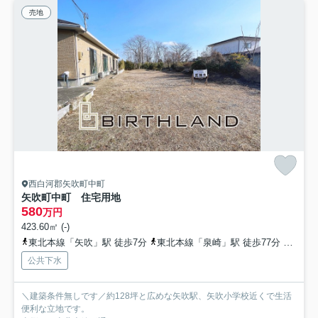
売地
西白河郡矢吹町中町
矢吹町中町 住宅用地
580
万円
423.60㎡ (-)
東北本線「矢吹」駅 徒歩7分
東北本線「泉崎」駅 徒歩77分
東北本
公共下水
＼建築条件無しです／約128坪と広めな矢吹駅、矢吹小学校近くで生活
便利な立地です。