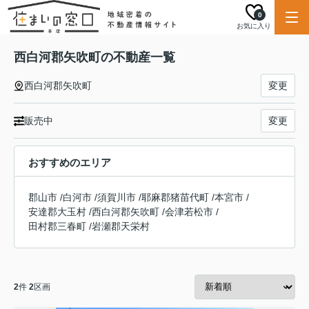
0
お気に入り
西白河郡矢吹町の不動産一覧
西白河郡矢吹町
変更
販売中
変更
おすすめのエリア
郡山市
/
白河市
/
須賀川市
/
耶麻郡猪苗代町
/
本宮市
/
安達郡大玉村
/
西白河郡矢吹町
/
会津若松市
/
田村郡三春町
/
岩瀬郡天栄村
2
件
2
区画