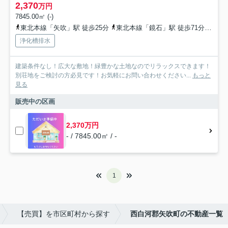
2,370
万円
7845.00㎡ (-)
東北本線「矢吹」駅 徒歩25分
東北本線「鏡石」駅 徒歩71分
東北
浄化槽排水
建築条件なし！広大な敷地！緑豊かな土地なのでリラックスできます！
別荘地をご検討の方必見です！お気軽にお問い合わせください...
もっと
見る
販売中の区画
2,370万円
- / 7845.00㎡ / -
1
【売買】を市区町村から探す
西白河郡矢吹町の不動産一覧