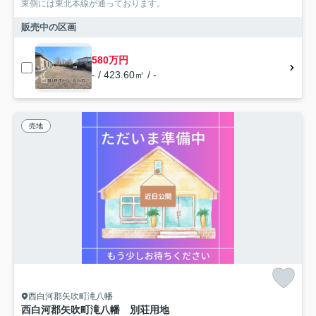
東側には東北本線が通っております。
販売中の区画
580万円
- / 423.60㎡ / -
売地
西白河郡矢吹町滝八幡
西白河郡矢吹町滝八幡 別荘用地