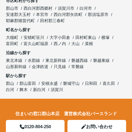
市区町村から探す
郡山市
西白河郡西郷村
須賀川市
白河市
安達郡大玉村
本宮市
西白河郡矢吹町
那須塩原市
耶麻郡猪苗代町
田村郡三春町
町名から探す
大槻町
安積町笹川
大字小田倉
田村町東山
横塚
富田町
富久山町福原
西ノ内
大山
菜根
沿線から探す
東北本線
水郡線
東北新幹線
磐越西線
磐越東線
山形新幹線
会津鉄道
只見線
常磐線
駅から探す
郡山
郡山富田
安積永盛
磐城守山
日和田
喜久田
白河
舞木
新白河
須賀川
住まいの窓口郡山本店 運営株式会社バースランド
0120-804-250
お問い合わせ