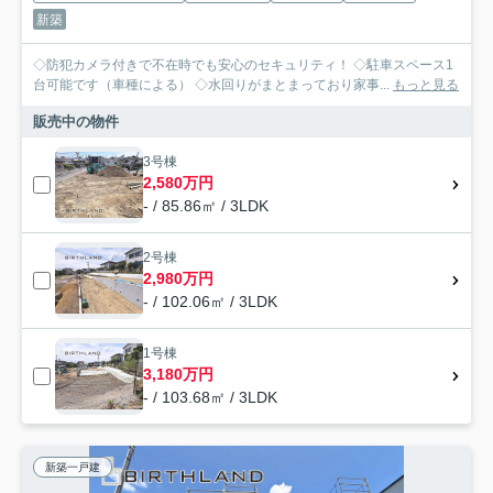
新築
◇防犯カメラ付きで不在時でも安心のセキュリティ！ ◇駐車スペース1
台可能です（車種による） ◇水回りがまとまっており家事...
もっと見る
販売中の物件
3号棟
2,580万円
- / 85.86㎡ / 3LDK
2号棟
2,980万円
- / 102.06㎡ / 3LDK
1号棟
3,180万円
- / 103.68㎡ / 3LDK
新築一戸建