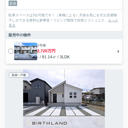
新築
駐車スペースは3台可能です！（車種による）天候を気にせずお洗濯物
干しができる便利な家事室！リビング階段で自然とコミュニケ...
もっと
見る
販売中の物件
2号棟
2,720万円
- / 81.14㎡ / 3LDK
新築一戸建