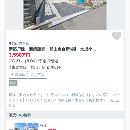
郡山市台新
新築戸建・新築建売 郡山市台新6期 大成小学校・第一中学校
3,598
万円
105.23㎡ (3LDK) /予定 /2階建
東北本線「郡山」駅 徒歩61分
耐震構造
公共下水
新築
現地ご案内大歓迎です！住宅ローンのご相談など【住まいの窓口 バー
スランド】にお任せください！南側道路で陽当たり良好物件で...
もっと
見る
販売中の物件
2号棟