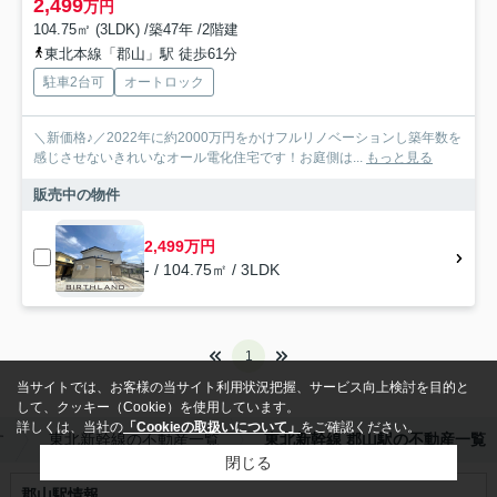
2,499
万円
104.75㎡ (3LDK) /築47年 /2階建
東北本線「郡山」駅 徒歩61分
駐車2台可
オートロック
＼新価格♪／2022年に約2000万円をかけフルリノベーションし築年数を
感じさせないきれいなオール電化住宅です！お庭側は...
もっと見る
販売中の物件
2,499万円
- / 104.75㎡ / 3LDK
1
当サイトでは、お客様の当サイト利用状況把握、サービス向上検討を目的と
して、クッキー（Cookie）を使用しています。
詳しくは、当社の
「Cookieの取扱いについて」
をご確認ください。
す
東北新幹線の不動産一覧
東北新幹線 郡山駅の不動産一覧
閉じる
郡山駅情報