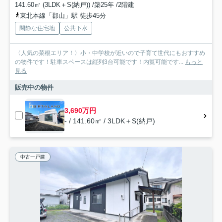
141.60㎡ (3LDK＋S(納戸)) /築25年 /2階建
東北本線「郡山」駅 徒歩45分
閑静な住宅地
公共下水
〈人気の菜根エリア！〉小・中学校が近いので子育て世代にもおすすめ
の物件です！駐車スペースは縦列3台可能です！内覧可能です...
もっと
見る
販売中の物件
3,690万円
- / 141.60㎡ / 3LDK＋S(納戸)
中古一戸建