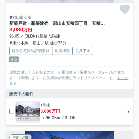
郡山市安積
新築戸建・新築建売 郡山市安積四丁目 安積第三小・安積第二中
3,080
万円
96.05㎡ (3LDK) /新築 /1階建
東北本線「郡山」駅 徒歩73分
建設住宅性能評価書付
耐震構造
公共下水
新築
環境に優しく安心安全のオール電化住宅！駐車スペース2～3台可能で
す！（車種による）お洗濯物が快適なランドリースペース！住...
もっと
見る
販売中の物件
1号棟
3,080万円
- / 96.05㎡ / 3LDK
中古一戸建