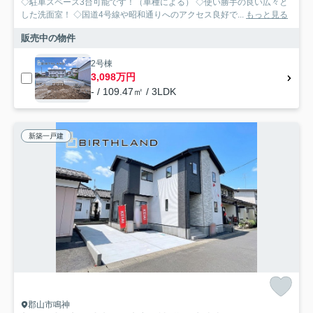
◇駐車スペース3台可能です！（車種による） ◇使い勝手の良い広々と
した洗面室！ ◇国道4号線や昭和通りへのアクセス良好で...
もっと見る
販売中の物件
2号棟
3,098万円
- / 109.47㎡ / 3LDK
新築一戸建
郡山市鳴神