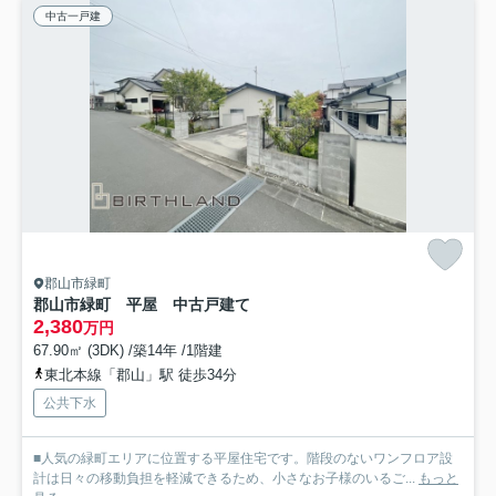
中古一戸建
郡山市緑町
郡山市緑町 平屋 中古戸建て
2,380
万円
67.90㎡ (3DK) /築14年 /1階建
東北本線「郡山」駅 徒歩34分
公共下水
■人気の緑町エリアに位置する平屋住宅です。階段のないワンフロア設
計は日々の移動負担を軽減できるため、小さなお子様のいるご...
もっと