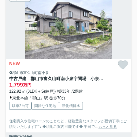
NEW
郡山市富久山町南小泉
中古戸建 郡山市富久山町南小泉字関場 小泉小・明健中
1,799
万円
122.92㎡ (3LDK＋S(納戸)) /築33年 /2階建
東北本線「郡山」駅 徒歩70分
駐車2台可
閑静な住宅地
浄化槽排水
住宅購入や住宅ローンのことなど、経験豊富なスタッフが親切丁寧にご
説明いたします(^^♪ ◆現地ご案内可能です◆ 平日で...
もっと見る
販売中の物件