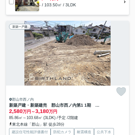
- / 103.50㎡ / 3LDK
新築一戸建
郡山市西ノ内
新築戸建・新築建売 郡山市西ノ内第1 1期 桃見台小・第五中
2,580
3,180
万円～
万円
85.86㎡～103.68㎡ (3LDK) /予定 /2階建
東北本線「郡山」駅 徒歩28分
建設住宅性能評価書付
防犯カメラ
耐震構造
公共下水