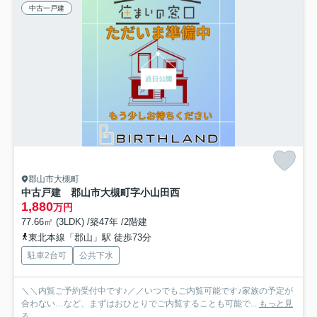
中古一戸建
郡山市大槻町
中古戸建 郡山市大槻町字小山田西
1,880
万円
77.66㎡ (3LDK) /築47年 /2階建
東北本線「郡山」駅 徒歩73分
駐車2台可
公共下水
＼＼内覧ご予約受付中です♪／／いつでもご内覧可能です♪家族の予定が
合わない…など、まずはおひとりでご内覧することも可能で...
もっと見
る