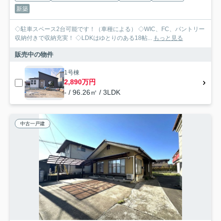
新築
◇駐車スペース2台可能です！（車種による） ◇WIC、FC、パントリー
収納付きで収納充実！ ◇LDKはゆとりのある18帖...
もっと見る
販売中の物件
1号棟
2,890万円
- / 96.26㎡ / 3LDK
中古一戸建