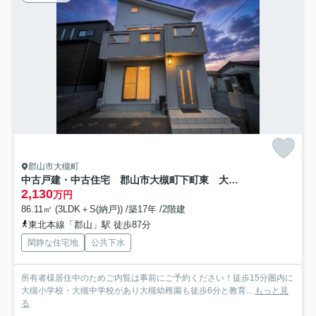
郡山市大槻町
中古戸建・中古住宅 郡山市大槻町下町東 大槻小学校・大槻中学校
2,130
万円
86.11㎡ (3LDK＋S(納戸)) /築17年 /2階建
東北本線「郡山」駅 徒歩87分
閑静な住宅地
公共下水
所有者様居住中のためご内覧は事前にご予約ください！徒歩15分圏内に
大槻小学校・大槻中学校があり大槻幼稚園も徒歩6分と教育...
もっと見
る