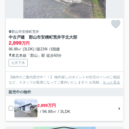
郡山市安積町荒井
中古戸建 郡山市安積町荒井字北大部
2,899
万円
96.88㎡ (3LDK) /築23年 /1階建
東北本線「郡山」駅 徒歩60分
公共下水
【物件のご案内受付中！！】 物件探しのポイントや住宅ローンのご相談
など、スタッフが親身になってご案内いたします☆ お気軽...
もっと見る
販売中の物件
2,899万円
- / 96.88㎡ / 3LDK