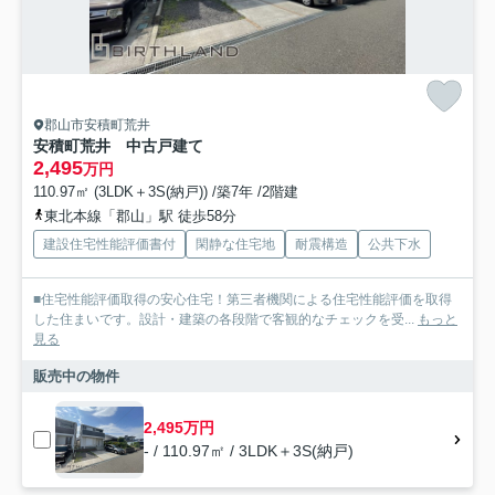
郡山市安積町荒井
安積町荒井 中古戸建て
2,495
万円
110.97㎡ (3LDK＋3S(納戸)) /築7年 /2階建
東北本線「郡山」駅 徒歩58分
建設住宅性能評価書付
閑静な住宅地
耐震構造
公共下水
■住宅性能評価取得の安心住宅！第三者機関による住宅性能評価を取得
した住まいです。設計・建築の各段階で客観的なチェックを受...
もっと
見る
販売中の物件
2,495万円
- / 110.97㎡ / 3LDK＋3S(納戸)