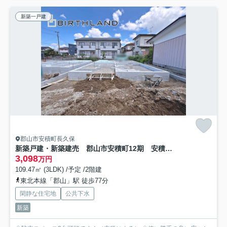
新築一戸建
郡山市安積町長久保
新築戸建・新築建売 郡山市安積町12期 安積第三小・安積第二中
3,098
万円
109.47㎡ (3LDK) /予定 /2階建
東北本線「郡山」駅 徒歩77分
閑静な住宅地
公共下水
新築