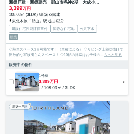
新築戸建・新築建売 郡山市鳴神2期 大成小・第一中
3,399
万円
108.03㎡ (3LDK) /新築 /2階建
東北本線「郡山」駅 徒歩62分
建設住宅性能評価書付
閑静な住宅地
公共下水
新築
◇駐車スペース3台可能です！（車種による） ◇リビング上部吹抜けで
開放的な家族団らんスペース！ ◇10帖の洋室はお子様の...
もっと見る
販売中の物件
1号棟
3,399万円
- / 108.03㎡ / 3LDK
新築一戸建