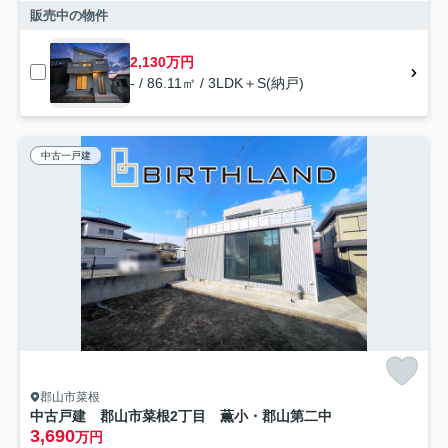
販売中の物件
2,130万円
- / 86.11㎡ / 3LDK＋S(納戸)
中古一戸建
郡山市菜根
中古戸建 郡山市菜根2丁目 薫小・郡山第二中
3,690
万円