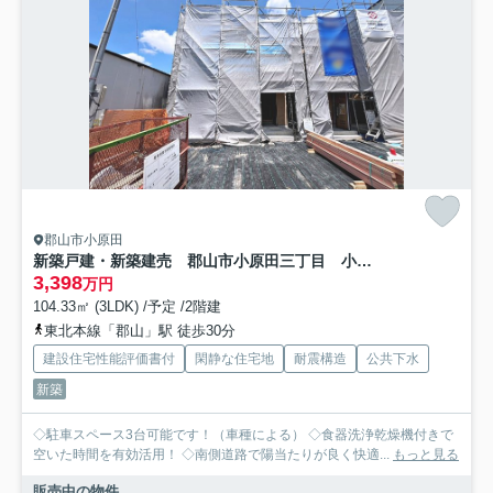
郡山市小原田
新築戸建・新築建売 郡山市小原田三丁目 小原田小・小原田中
3,398
万円
104.33㎡ (3LDK) /予定 /2階建
東北本線「郡山」駅 徒歩30分
建設住宅性能評価書付
閑静な住宅地
耐震構造
公共下水
新築
◇駐車スペース3台可能です！（車種による） ◇食器洗浄乾燥機付きで
空いた時間を有効活用！ ◇南側道路で陽当たりが良く快適...
もっと見る
販売中の物件