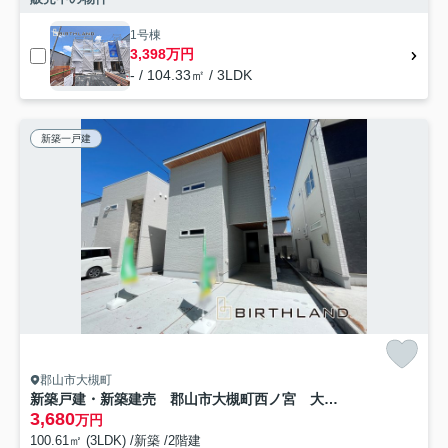
1号棟
3,398万円
- / 104.33㎡ / 3LDK
新築一戸建
郡山市大槻町
新築戸建・新築建売 郡山市大槻町西ノ宮 大槻小・大槻中
3,680
万円
100.61㎡ (3LDK) /新築 /2階建