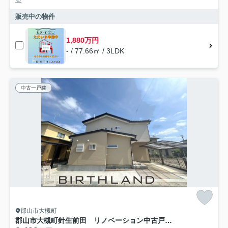
販売中の物件
1,880万円
- / 77.66㎡ / 3LDK
中古一戸建
郡山市大槻町
郡山市大槻町針生前田 リノベーション中古戸建 開成小学校・第一中学校