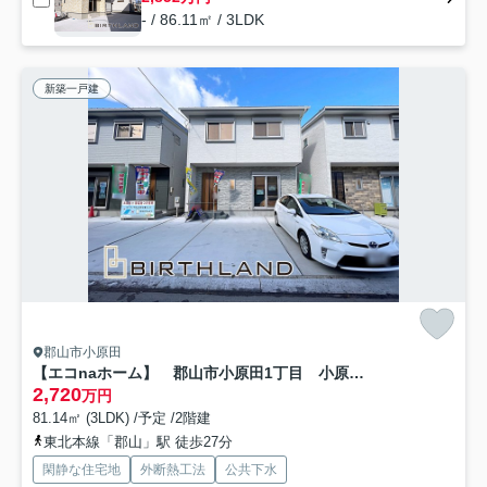
- / 86.11㎡ / 3LDK
新築一戸建
郡山市小原田
【エコnaホーム】 郡山市小原田1丁目 小原田小・小原田中
2,720
万円
81.14㎡ (3LDK) /予定 /2階建
東北本線「郡山」駅 徒歩27分
閑静な住宅地
外断熱工法
公共下水