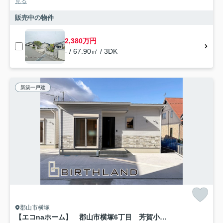
見る
販売中の物件
2,380万円
- / 67.90㎡ / 3DK
新築一戸建
郡山市横塚
【エコnaホーム】 郡山市横塚6丁目 芳賀小・第四中