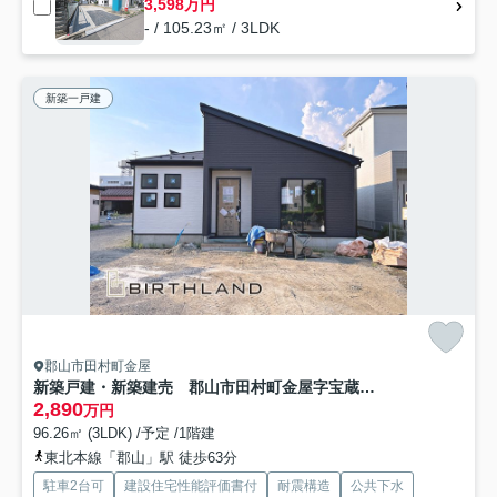
3,598万円
- / 105.23㎡ / 3LDK
新築一戸建
郡山市田村町金屋
新築戸建・新築建売 郡山市田村町金屋字宝蔵 高瀬小・高瀬中
2,890
万円
96.26㎡ (3LDK) /予定 /1階建
東北本線「郡山」駅 徒歩63分
駐車2台可
建設住宅性能評価書付
耐震構造
公共下水