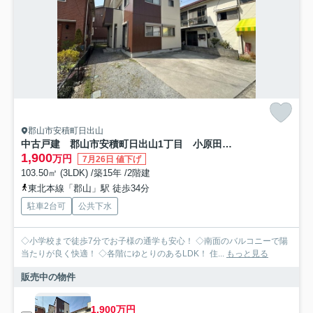
郡山市安積町日出山
中古戸建 郡山市安積町日出山1丁目 小原田小・小原田中
1,900
万円
7月26日 値下げ
103.50㎡ (3LDK) /築15年 /2階建
東北本線「郡山」駅 徒歩34分
駐車2台可
公共下水
◇小学校まで徒歩7分でお子様の通学も安心！ ◇南面のバルコニーで陽
当たりが良く快適！ ◇各階にゆとりのあるLDK！ 住...
もっと見る
販売中の物件
1,900万円