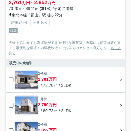
2,761
2,852
万円～
万円
73.70㎡～86.11㎡ (3LDK) /予定 /1階建
東北本線「郡山」駅 徒歩22分
駐車2台可
公共下水
新築
天候を気にせずお洗濯物ができる便利な家事室！近隣には商業施設が多
く生活便利な環境！内環状線近くでお車でのアクセス良好な立...
もっと
見る
販売中の物件
3号棟
2,761万円
- / 73.70㎡ / 3LDK
1号棟
2,790万円
- / 80.73㎡ / 3LDK
2号棟
2,852万円