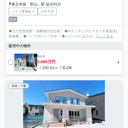
東北本線「郡山」駅 徒歩81分
バイク置場あり
公共下水
新築
◆北方型高気密・高断熱住宅仕様！ ◆IHクッキングヒーター＆食器洗い
乾燥機！ ◆バイクガレージ付き！ ◆リビングには小上...
もっと見る
販売中の物件
No.4
3,680万円
- / 100.61㎡ / 3LDK
新築一戸建