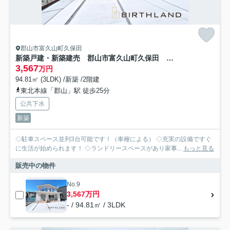
郡山市富久山町久保田
新築戸建・新築建売 郡山市富久山町久保田 行健小・行健中
3,567
万円
94.81㎡ (3LDK) /新築 /2階建
東北本線「郡山」駅 徒歩25分
公共下水
新築
◇駐車スペース並列3台可能です！（車種による） ◇充実の設備ですぐ
に生活が始められます！ ◇ランドリースペースがあり家事...
もっと見る
販売中の物件
No.9
3,567万円
- / 94.81㎡ / 3LDK