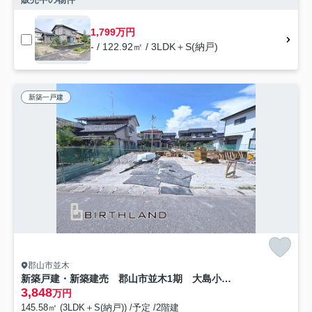
1,799万円
- / 122.92㎡ / 3LDK＋S(納戸)
新築一戸建
郡山市並木
新築戸建・新築建売 郡山市並木1期 大島小・第五中
3,848
万円
145.58㎡ (3LDK＋S(納戸)) /予定 /2階建