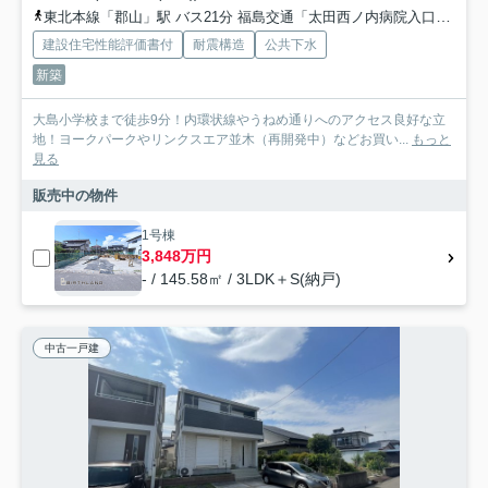
東北本線「郡山」駅 バス21分 福島交通「太田西ノ内病院入口」 停歩5分
建設住宅性能評価書付
耐震構造
公共下水
新築
大島小学校まで徒歩9分！内環状線やうねめ通りへのアクセス良好な立
地！ヨークパークやリンクスエア並木（再開発中）などお買い...
もっと
見る
販売中の物件
1号棟
3,848万円
- / 145.58㎡ / 3LDK＋S(納戸)
中古一戸建