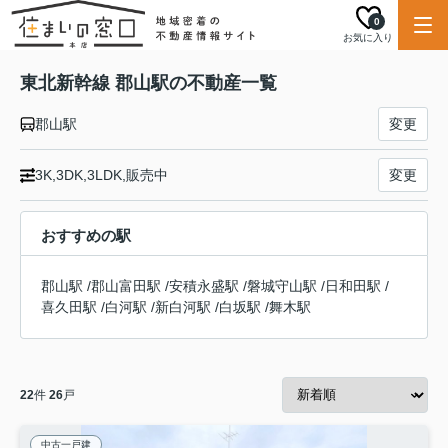
0
お気に入り
東北新幹線 郡山駅の不動産一覧
郡山駅
変更
3K,3DK,3LDK,販売中
変更
おすすめの駅
郡山駅
/
郡山富田駅
/
安積永盛駅
/
磐城守山駅
/
日和田駅
/
喜久田駅
/
白河駅
/
新白河駅
/
白坂駅
/
舞木駅
22
件
26
戸
中古一戸建