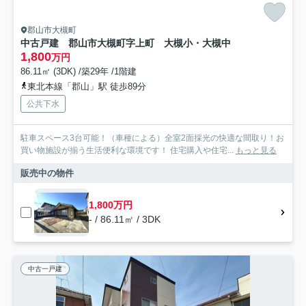
郡山市大槻町
中古戸建 郡山市大槻町字上町 大槻小・大槻中
1,800
万円
86.11㎡ (3DK) /築29年 /1階建
東北本線「郡山」駅 徒歩89分
公共下水
駐車スペース3台可能！（車種による）全室2面採光の快適な間取り！お
買い物施設が揃う生活便利な環境です！ 住宅購入や住宅...
もっと見る
販売中の物件
1,800万円
- / 86.11㎡ / 3DK
中古一戸建