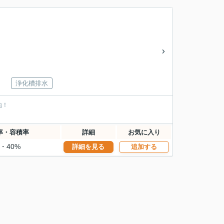
浄化槽排水
地！
率・容積率
詳細
お気に入り
%・40%
詳細を見る
追加する