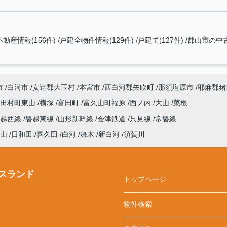
動産情報(156件)
戸建全物件情報(129件)
戸建て(127件)
郡山市の中古
市
白河市
安達郡大玉村
本宮市
西白河郡矢吹町
那須塩原市
耶麻郡猪
田村町東山
横塚
富田町
富久山町福原
西ノ内
大山
菜根
磐越西線
磐越東線
山形新幹線
会津鉄道
只見線
常磐線
山
日和田
喜久田
白河
舞木
新白河
須賀川
スランド
トップページ
物件検索