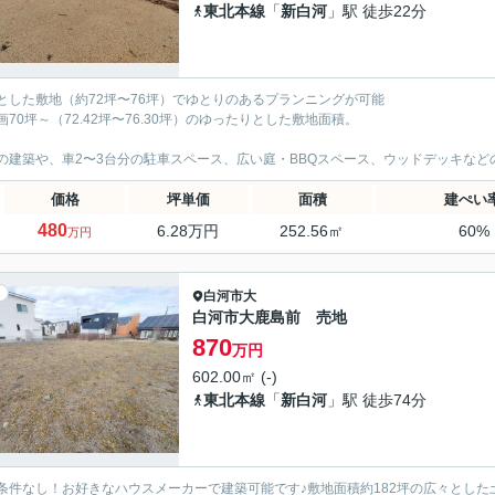
東北本線
「
新白河
」駅 徒歩22分
とした敷地（約72坪〜76坪）でゆとりのあるプランニングが可能
画70坪～（72.42坪〜76.30坪）のゆったりとした敷地面積。
の建築や、車2〜3台分の駐車スペース、広い庭・BBQスペース、ウッドデッキな
価格
坪単価
面積
建ぺい
480
6.28万円
252.56㎡
60%
万円
白河市
大
白河市大鹿島前 売地
870
万円
602.00㎡ (-)
東北本線
「
新白河
」駅 徒歩74分
条件なし！お好きなハウスメーカーで建築可能です♪敷地面積約182坪の広々とした土