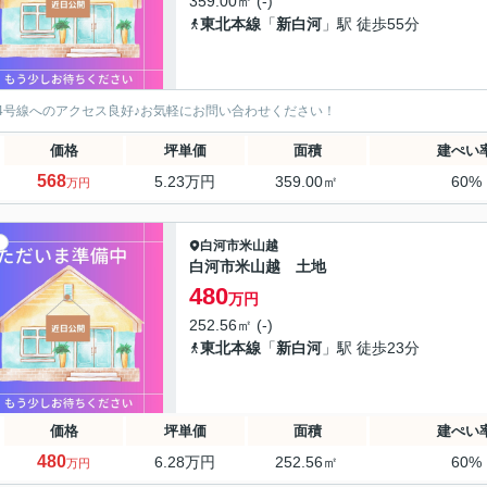
359.00㎡ (-)
東北本線
「
新白河
」駅 徒歩55分
4号線へのアクセス良好♪お気軽にお問い合わせください！
価格
坪単価
面積
建ぺい
568
5.23万円
359.00㎡
60%
万円
白河市
米山越
白河市米山越 土地
480
万円
252.56㎡ (-)
東北本線
「
新白河
」駅 徒歩23分
価格
坪単価
面積
建ぺい
480
6.28万円
252.56㎡
60%
万円