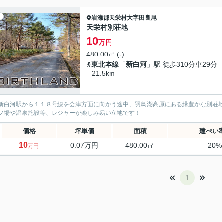
岩瀬郡天栄村
大字田良尾
天栄村別荘地
10
万円
480.00㎡ (-)
東北本線
「
新白河
」駅 徒歩310分車29分
21.5km
新白河駅から１１８号線を会津方面に向かう途中、羽鳥湖高原にある緑豊かな別荘
フ場や温泉施設等、レジャーが楽しみ易い立地です！
価格
坪単価
面積
建ぺい
10
0.07万円
480.00㎡
20
万円
1