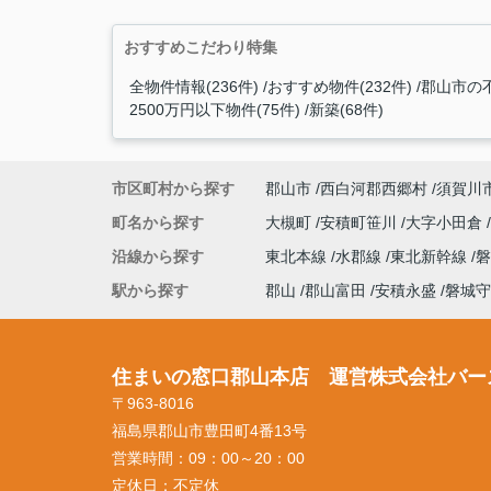
おすすめこだわり特集
全物件情報(236件)
おすすめ物件(232件)
郡山市の不
2500万円以下物件(75件)
新築(68件)
市区町村から探す
郡山市
西白河郡西郷村
須賀川
町名から探す
大槻町
安積町笹川
大字小田倉
沿線から探す
東北本線
水郡線
東北新幹線
駅から探す
郡山
郡山富田
安積永盛
磐城守
住まいの窓口郡山本店 運営株式会社バー
〒963-8016
福島県郡山市豊田町4番13号
営業時間：
09：00～20：00
定休日：
不定休