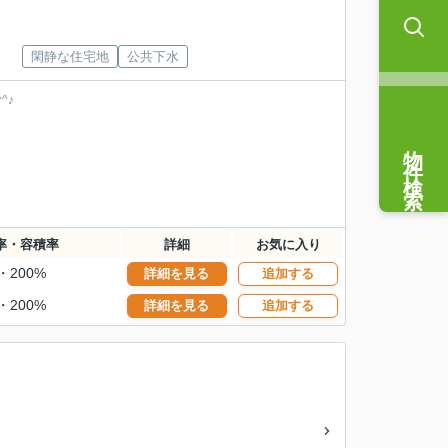
閑静な住宅地
公共下水
^♪
物件検索
率・容積率
詳細
お気に入り
・200%
詳細を見る
追加する
・200%
詳細を見る
追加する