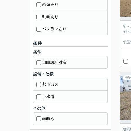
画像あり
動画あり
広々
パノラマあり
全区
平屋
条件
条件
自由設計対応
設備・仕様
売地
都市ガス
下水道
その他
南向き
建築