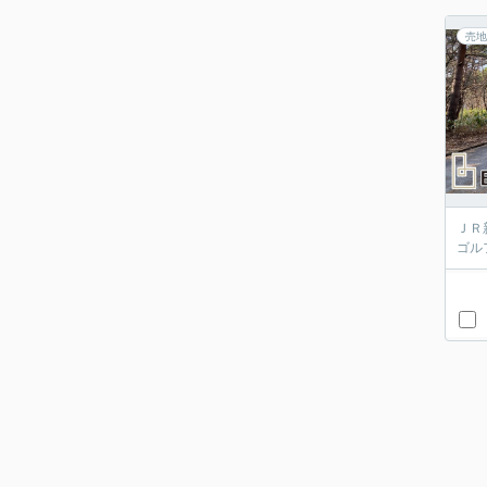
売地
ＪＲ
ゴル