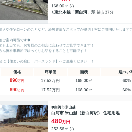
168.00㎡ (-)
東北本線
「
新白河
」駅 徒歩37分
購入や住宅ローンのことなど、経験豊富なスタッフが親切丁寧にご説明いたします(^
地ご案内可能です◆
でも土日でも、お客様のご都合に合わせてご見学できます！
ろん弊社事務所でゆっくりお話をすることも可能です！
軽に【住まいの窓口 バースランド】へご連絡ください！！
価格
坪単価
面積
建ぺい
890
17.52万円
168.00㎡
60%
万円
890
17.52万円
168.00㎡
60%
万円
白河市
米山越
白河市 米山越（新白河駅） 住宅用地
480
万円
252.56㎡ (-)