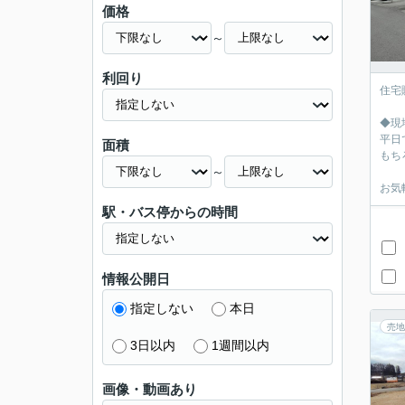
価格
～
利回り
住宅
◆現
平日
面積
もち
～
お気
駅・バス停からの時間
情報公開日
指定しない
本日
売地
3日以内
1週間以内
画像・動画あり