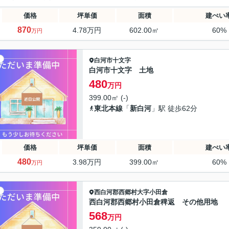
価格
坪単価
面積
建ぺい
870
4.78万円
602.00㎡
60%
万円
白河市
十文字
白河市十文字 土地
480
万円
399.00㎡ (-)
東北本線
「
新白河
」駅 徒歩62分
価格
坪単価
面積
建ぺい
480
3.98万円
399.00㎡
60%
万円
西白河郡西郷村
大字小田倉
西白河郡西郷村小田倉稗返 その他用地
568
万円