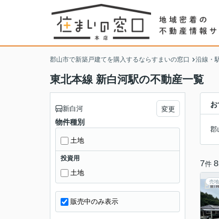
郡山市で新築戸建てを購入するならすまいの窓口
沿線・
東北本線 新白河駅の不動産一覧
お
新白河
変更
物件種別
郡
土地
投資用
7
8
件
土地
売地
販売中のみ表示