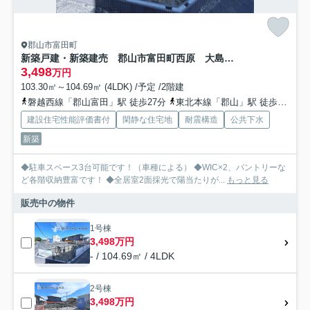
郡山市富田町
新築戸建・新築建売 郡山市富田町西原 大島小・第六中
3,498
万円
103.30㎡～104.69㎡ (4LDK) /予定 /2階建
磐越西線「郡山富田」駅 徒歩27分
東北本線「郡山」駅 徒歩58分
建設住宅性能評価書付
閑静な住宅地
耐震構造
公共下水
新築
◆駐車スペース3台可能です！（車種による） ◆WIC×2、パントリーな
ど各階収納豊富です！ ◆全居室2面採光で陽当たりが...
もっと見る
販売中の物件
1号棟
3,498万円
- / 104.69㎡ / 4LDK
2号棟
3,498万円