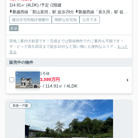
114.91㎡ (4LDK) /予定 /2階建
磐越西線「郡山富田」駅 徒歩29分
磐越西線「喜久田」駅 徒歩39分
建設住宅性能評価書付
閑静な住宅地
公共下水
新築
現地ご案内大歓迎です！完成までは類似物件でのご案内も可能です！
ザ・ビッグ喜久田店まで徒歩10分など買い物にも便利なエリア...
もっと
見る
販売中の物件
1号棟
3,599万円
- / 114.91㎡ / 4LDK
新築一戸建