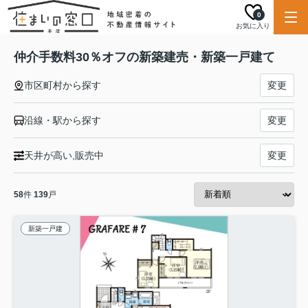
0
お気に入り
仲介手数料30％オフの新築建売・新築一戸建て
市区町村から探す
変更
沿線・駅から探す
変更
天井が高い,販売中
変更
58
件
139
戸
新築一戸建