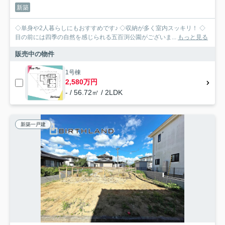
新築
◇単身や2人暮らしにもおすすめです♪ ◇収納が多く室内スッキリ！ ◇
目の前には四季の自然を感じられる五百渕公園がございま...
もっと見る
販売中の物件
1号棟
2,580万円
- / 56.72㎡ / 2LDK
新築一戸建