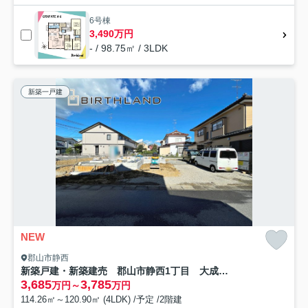
6号棟
3,490万円
- / 98.75㎡ / 3LDK
新築一戸建
NEW
郡山市静西
新築戸建・新築建売 郡山市静西1丁目 大成小・第七中
3,685
3,785
万円～
万円
114.26㎡～120.90㎡ (4LDK) /予定 /2階建