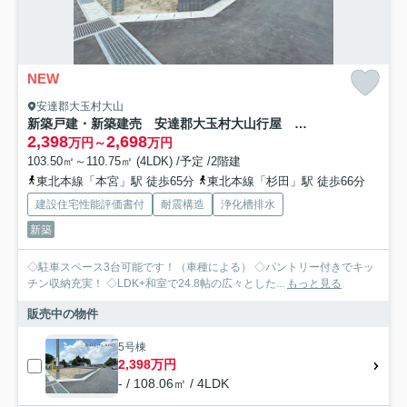
NEW
安達郡大玉村大山
新築戸建・新築建売 安達郡大玉村大山行屋 大山小・大玉中
2,398
2,698
万円～
万円
103.50㎡～110.75㎡ (4LDK) /予定 /2階建
東北本線「本宮」駅 徒歩65分
東北本線「杉田」駅 徒歩66分
建設住宅性能評価書付
耐震構造
浄化槽排水
新築
◇駐車スペース3台可能です！（車種による） ◇パントリー付きでキッ
チン収納充実！ ◇LDK+和室で24.8帖の広々とした...
もっと見る
販売中の物件
5号棟
2,398万円
- / 108.06㎡ / 4LDK