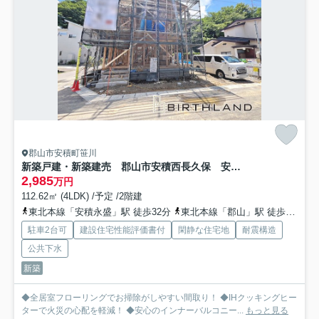
郡山市安積町笹川
新築戸建・新築建売 郡山市安積西長久保 安積第一小・安積中
2,985
万円
112.62㎡ (4LDK) /予定 /2階建
東北本線「安積永盛」駅 徒歩32分
東北本線「郡山」駅 徒歩68分
駐車2台可
建設住宅性能評価書付
閑静な住宅地
耐震構造
公共下水
新築
◆全居室フローリングでお掃除がしやすい間取り！ ◆IHクッキングヒー
ターで火災の心配を軽減！ ◆安心のインナーバルコニー...
もっと見る