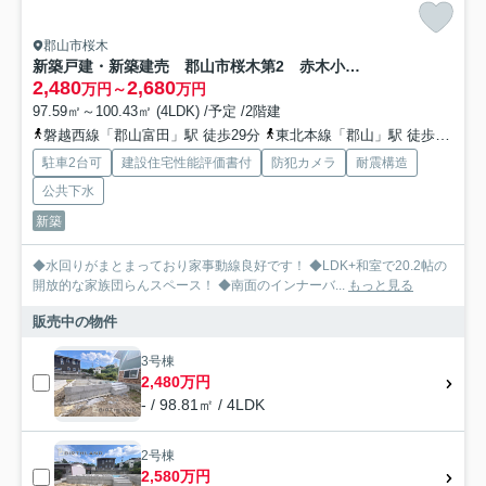
郡山市桜木
新築戸建・新築建売 郡山市桜木第2 赤木小・第五中
2,480
2,680
万円～
万円
97.59㎡～100.43㎡ (4LDK) /予定 /2階建
磐越西線「郡山富田」駅 徒歩29分
東北本線「郡山」駅 徒歩31分
駐車2台可
建設住宅性能評価書付
防犯カメラ
耐震構造
公共下水
新築
◆水回りがまとまっており家事動線良好です！ ◆LDK+和室で20.2帖の
開放的な家族団らんスペース！ ◆南面のインナーバ...
もっと見る
販売中の物件
3号棟
2,480万円
- / 98.81㎡ / 4LDK
2号棟
2,580万円