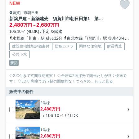
NEW
須賀川市朝日田
新築戸建・新築建売 須賀川市朝日田第1 第三小・第三中
2,480
2,680
万円～
万円
106.10㎡ (4LDK) /予定 /2階建
水郡線「川東」駅 徒歩32分
東北本線「須賀川」駅 徒歩43分
水郡
建設住宅性能評価書付
防犯カメラ
閑静な住宅地
耐震構造
公共下水
新築
◇SIC付きで玄関収納充実！ ◇全居室2面採光で陽当たりが良く快適で
す！ ◇LDK+和室で19.7帖の開放的なくつろぎの...
もっと見る
販売中の物件
2号棟
2,480万円
- / 106.10㎡ / 4LDK
1号棟
2,680万円