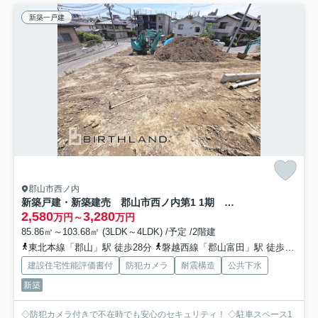
新築一戸建
郡山市西ノ内
新築戸建・新築建売 郡山市西ノ内第1 1期 桃見台小・第五中
2,580
3,280
万円～
万円
85.86㎡～103.68㎡ (3LDK～4LDK) /予定 /2階建
東北本線「郡山」駅 徒歩28分
磐越西線「郡山富田」駅 徒歩37分
建設住宅性能評価書付
防犯カメラ
耐震構造
公共下水
新築
◇防犯カメラ付きで不在時でも安心のセキュリティ！ ◇駐車スペース1