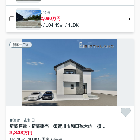
3号棟
2,080万円
- / 104.49㎡ / 4LDK
新築一戸建
須賀川市和田
新築戸建・新築建売 須賀川市和田弥六内 須賀川第三小学校・須賀川第三中学校
3,348
万円
114.46㎡ (4LDK) /予定 /2階建