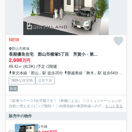
NEW
郡山市横塚
長期優良住宅 郡山市横塚5丁目 芳賀小・第四中
2,698
万円
89.42㎡ (4LDK) /予定 /2階建
東北本線「郡山」駅 徒歩20分
磐越東線「舞木」駅 徒歩64分
磐越
閑静な住宅地
公共下水
新築
◇駐車スペース3台可能です！（車種による） ◇コミュニケーションが
自然と増えるリビング階段！ ◇内環状線や東部幹線へのア...
もっと見る
販売中の物件
1号棟