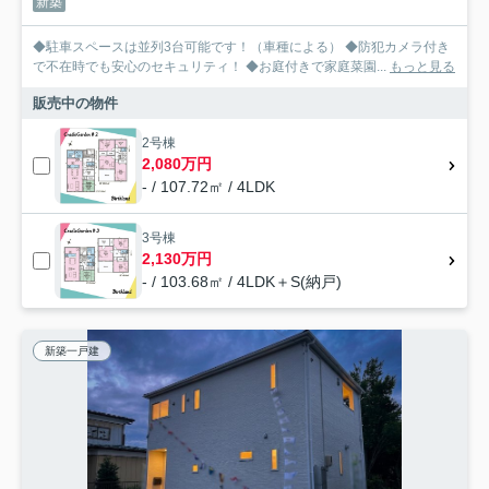
新築
◆駐車スペースは並列3台可能です！（車種による） ◆防犯カメラ付き
で不在時でも安心のセキュリティ！ ◆お庭付きで家庭菜園...
もっと見る
販売中の物件
2号棟
2,080万円
- / 107.72㎡ / 4LDK
3号棟
2,130万円
- / 103.68㎡ / 4LDK＋S(納戸)
新築一戸建