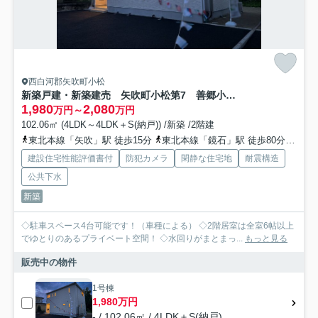
西白河郡矢吹町小松
新築戸建・新築建売 矢吹町小松第7 善郷小・矢吹中
1,980
2,080
万円～
万円
102.06㎡ (4LDK～4LDK＋S(納戸)) /新築 /2階建
東北本線「矢吹」駅 徒歩15分
東北本線「鏡石」駅 徒歩80分
東北
建設住宅性能評価書付
防犯カメラ
閑静な住宅地
耐震構造
公共下水
新築
◇駐車スペース4台可能です！（車種による） ◇2階居室は全室6帖以上
でゆとりのあるプライベート空間！ ◇水回りがまとまっ...
もっと見る
販売中の物件
1号棟
1,980万円
- / 102.06㎡ / 4LDK＋S(納戸)