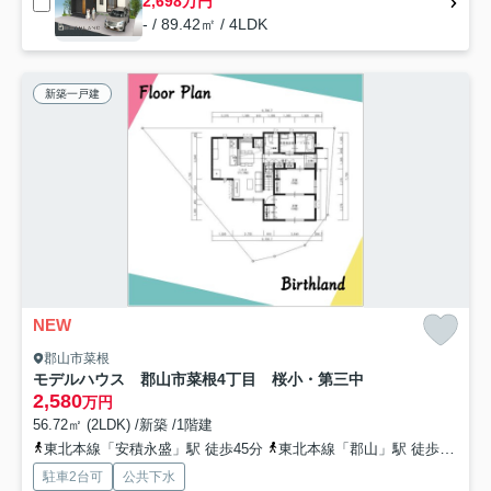
2,698万円
- / 89.42㎡ / 4LDK
新築一戸建
NEW
郡山市菜根
モデルハウス 郡山市菜根4丁目 桜小・第三中
2,580
万円
56.72㎡ (2LDK) /新築 /1階建
東北本線「安積永盛」駅 徒歩45分
東北本線「郡山」駅 徒歩47分
駐車2台可
公共下水