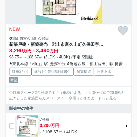
NEW
郡山市富久山町久保田
新築戸建・新築建売 郡山市富久山町久保田字石堂 赤木小・第五中
3,290
3,490
万円～
万円
98.75㎡～108.67㎡ (3LDK～4LDK) /予定 /2階建
東北本線「郡山」駅 徒歩20分
磐越西線「郡山富田」駅 徒歩37分
駐車2台可
建設住宅性能評価書付
耐震構造
公共下水
新築
◇駐車スペース2台可能です！（車種による） ◇LDK+和室で20.8帖の
広々とした家族団らんスペース！ ◇水回りがまとま...
もっと見る
販売中の物件
7号棟
3,290万円
- / 108.67㎡ / 4LDK