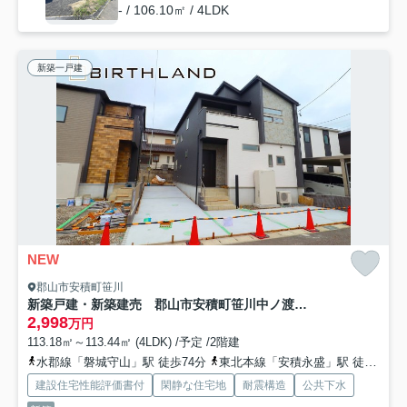
- / 106.10㎡ / 4LDK
新築一戸建
NEW
郡山市安積町笹川
新築戸建・新築建売 郡山市安積町笹川中ノ渡戸 安積第三小・安積第二中
2,998
万円
113.18㎡～113.44㎡ (4LDK) /予定 /2階建
水郡線「磐城守山」駅 徒歩74分
東北本線「安積永盛」駅 徒歩30分
建設住宅性能評価書付
閑静な住宅地
耐震構造
公共下水