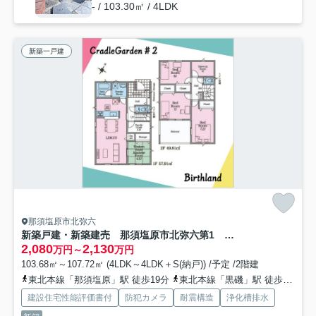
- / 103.30㎡ / 4LDK
新築一戸建
那須塩原市北弥六
新築戸建・新築建売 那須塩原市北弥六第1 大原間小・東那須野中
2,080
2,130
万円～
万円
103.68㎡～107.72㎡ (4LDK～4LDK＋S(納戸)) /予定 /2階建
東北本線「那須塩原」駅 徒歩19分
東北本線「黒磯」駅 徒歩79分
建設住宅性能評価書付
防犯カメラ
耐震構造
浄化槽排水