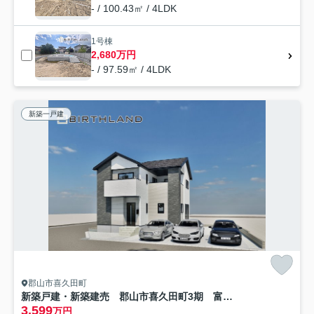
- / 100.43㎡ / 4LDK
1号棟
2,680万円
- / 97.59㎡ / 4LDK
新築一戸建
郡山市喜久田町
新築戸建・新築建売 郡山市喜久田町3期 富田東小学校・富田中学校
3,599
万円