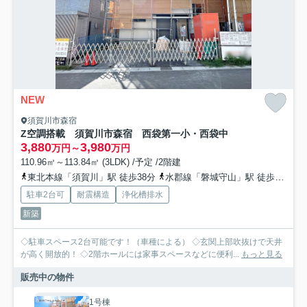
NEW
須賀川市森宿
Z空調搭載 須賀川市森宿 西袋第一小・西袋中
3,880
3,980
万円～
万円
110.96㎡～113.84㎡ (3LDK) /予定 /2階建
東北本線「須賀川」駅 徒歩38分
水郡線「磐城守山」駅 徒歩70分
駐車2台可
耐震構造
浄化槽排水
新築
◇駐車スペース2台可能です！（車種による） ◇玄関上部吹抜けで天井
が高く開放的！ ◇2階ホールには家事スペースなどに便利...
もっと見る
販売中の物件
1号棟