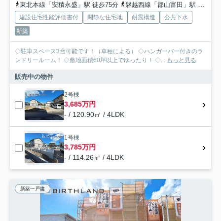
東北本線「安積永盛」駅 徒歩75分
磐越西線「郡山富田」駅 徒歩80分
建設住宅性能評価書付
閑静な住宅地
耐震構造
公共下水
新築
◇駐車スペース3台可能です！（車種による） ◇ハンガーバー付きのラ
ンドリールーム！ ◇敷地面積60坪以上でゆったり！ ◇...
もっと見る
販売中の物件
2号棟
3,685万円
- / 120.90㎡ / 4LDK
1号棟
3,785万円
- / 114.26㎡ / 4LDK
新築一戸建