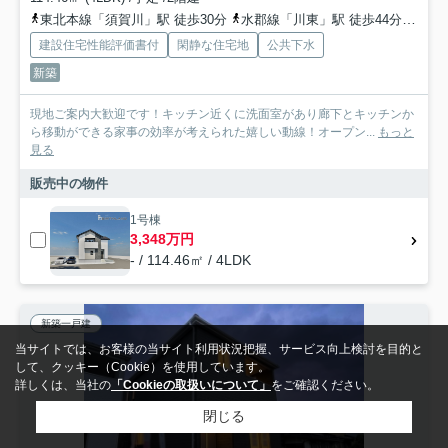
東北本線「須賀川」駅 徒歩30分
水郡線「川東」駅 徒歩44分
水郡
建設住宅性能評価書付
閑静な住宅地
公共下水
新築
現地ご案内大歓迎です！キッチン近くに洗面室があり廊下とキッチンか
ら移動ができる家事の効率が考えられた嬉しい動線！オープン...
もっと
見る
販売中の物件
1号棟
3,348万円
- / 114.46㎡ / 4LDK
新築一戸建
当サイトでは、お客様の当サイト利用状況把握、サービス向上検討を目的と
して、クッキー（Cookie）を使用しています。
詳しくは、当社の
「Cookieの取扱いについて」
をご確認ください。
閉じる