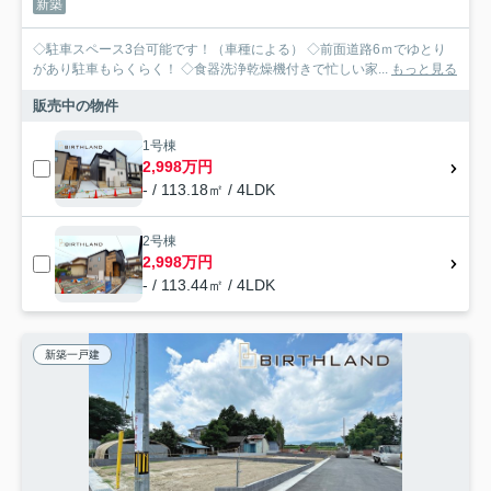
新築
◇駐車スペース3台可能です！（車種による） ◇前面道路6ｍでゆとり
があり駐車もらくらく！ ◇食器洗浄乾燥機付きで忙しい家...
もっと見る
販売中の物件
1号棟
2,998万円
- / 113.18㎡ / 4LDK
2号棟
2,998万円
- / 113.44㎡ / 4LDK
新築一戸建