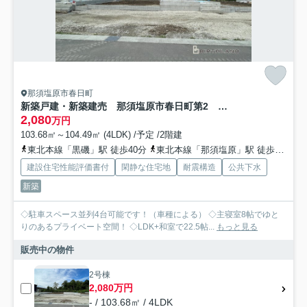
那須塩原市春日町
新築戸建・新築建売 那須塩原市春日町第2 埼玉小・厚崎中
2,080
万円
103.68㎡～104.49㎡ (4LDK) /予定 /2階建
東北本線「黒磯」駅 徒歩40分
東北本線「那須塩原」駅 徒歩61分
建設住宅性能評価書付
閑静な住宅地
耐震構造
公共下水
新築
◇駐車スペース並列4台可能です！（車種による） ◇主寝室8帖でゆと
りのあるプライベート空間！ ◇LDK+和室で22.5帖...
もっと見る
販売中の物件
2号棟
2,080万円
- / 103.68㎡ / 4LDK