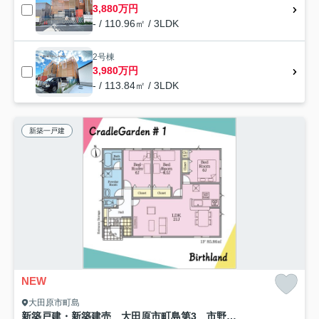
3,880万円
- / 110.96㎡ / 3LDK
2号棟
3,980万円
- / 113.84㎡ / 3LDK
新築一戸建
NEW
大田原市町島
新築戸建・新築建売 大田原市町島第3 市野沢小・金田北中