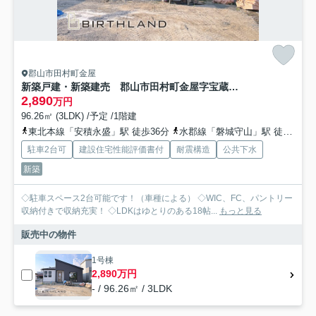
郡山市田村町金屋
新築戸建・新築建売 郡山市田村町金屋字宝蔵 高瀬小・高瀬中
2,890
万円
96.26㎡ (3LDK) /予定 /1階建
東北本線「安積永盛」駅 徒歩36分
水郡線「磐城守山」駅 徒歩50分
駐車2台可
建設住宅性能評価書付
耐震構造
公共下水
新築
◇駐車スペース2台可能です！（車種による） ◇WIC、FC、パントリー
収納付きで収納充実！ ◇LDKはゆとりのある18帖...
もっと見る
販売中の物件
1号棟
2,890万円
- / 96.26㎡ / 3LDK