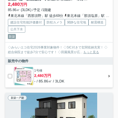
2,480
万円
85.86㎡ (3LDK) /予定 /1階建
東北本線「西那須野」駅 徒歩69分
東北本線「那須塩原」駅 徒歩76分
建設住宅性能評価書付
防犯カメラ
閑静な住宅地
耐震構造
公共下水
新築
◇みらいエコ住宅2026事業対象物件！ ◇SIC付きで玄関収納充実！ ◇
総合病院まで徒歩7分で安心です！ ◇田園風景が広...
もっと見る
販売中の物件
1号棟
2,480万円
- / 85.86㎡ / 3LDK
新築一戸建