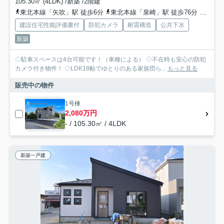
105.30㎡ (4LDK) /新築 /2階建
東北本線「矢吹」駅 徒歩6分
東北本線「泉崎」駅 徒歩76分
東北本
建設住宅性能評価書付
防犯カメラ
耐震構造
公共下水
新築
◇駐車スペースは4台可能です！（車種による） ◇不在時も安心の防犯
カメラ付き物件！ ◇LDK18帖でゆとりのある家族団ら...
もっと見る
販売中の物件
1号棟
2,080万円
- / 105.30㎡ / 4LDK
新築一戸建