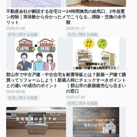
不動産会社が解説する住宅ロー
24時間換気の給気口、2年放置
ン控除｜実体験から分かったメ
でこうなる…掃除・交換の全手
リット
順
2026.02.06
2026.01.17
住宅に関する知識
住宅に関する知識
郡山市で中古戸建・中古住宅を
耐震等級とは？新築一戸建て購
買ってリフォームしよう！新築
入時にチェックすべきポイント
との違いや成功のポイント
｜郡山市の新築建売なら住まい
の窓口
2025.09.06
2025.07.20
住宅に関する知識
住宅に関する知識